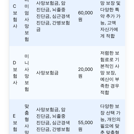
사망보험금, 암
망 보장 및
C
미
진단금, 뇌졸중
다양한 특
보
엄
60,000
진단금, 심근경색
약 추가 가
험
사
원
진단금, 간병보험
능, 고액
사
망
금
자산가에
보
게 적합
험
저렴한 보
미
험료로 기
D
니
본적인 사
보
사
20,000
사망보험금
망 보장,
험
망
원
예산이 부
사
보
족한 경우
험
적합
맞
다양한 보
사망보험금, 암
춤
장 선택 가
E
진단금, 뇌졸중
형
능, 개인의
보
진단금, 심근경색
55,000
사
필요에 맞
험
진단금, 간병보험
원
망
춘 맞춤형