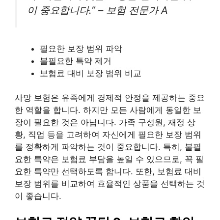
이 중요합니다.” – 보험 전문가 A
필요한 보장 범위 파악
불필요한 특약 제거
보험료 대비 보장 범위 비교
사망 보험은 유족에게 경제적 안정을 제공하는 중요
한 역할을 합니다. 하지만 모든 사람에게 동일한 보
장이 필요한 것은 아닙니다. 가족 구성원, 재정 상
황, 직업 등을 고려하여 자신에게 필요한 보장 범위
를 정확하게 파악하는 것이 중요합니다. 특히, 불필
요한 특약은 보험료 부담을 높일 수 있으므로, 꼭 필
요한 특약만 선택하도록 합니다. 또한, 보험료 대비
보장 범위를 비교하여 효율적인 상품을 선택하는 것
이 좋습니다.