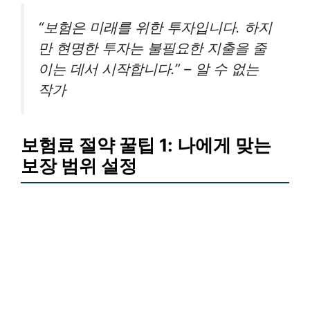
“보험은 미래를 위한 투자입니다. 하지
만 현명한 투자는 불필요한 지출을 줄
이는 데서 시작합니다.” – 알 수 없는
작가
보험료 절약 꿀팁 1: 나에게 맞는
보장 범위 설정