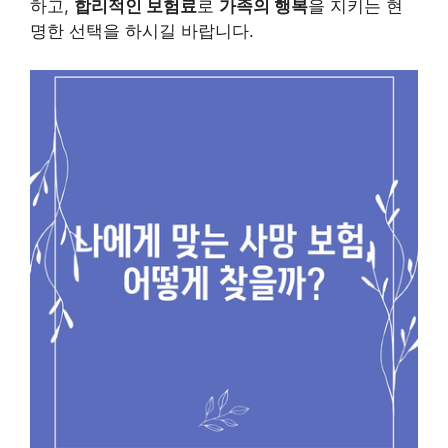
하고,
합리적인 보험료
로
가족의 행복
을 지키는 현
명한 선택을 하시길 바랍니다.