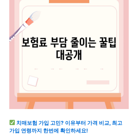
치매보험 가입 고민? 이유부터 가격 비교, 최고
가입 연령까지 한번에 확인하세요!