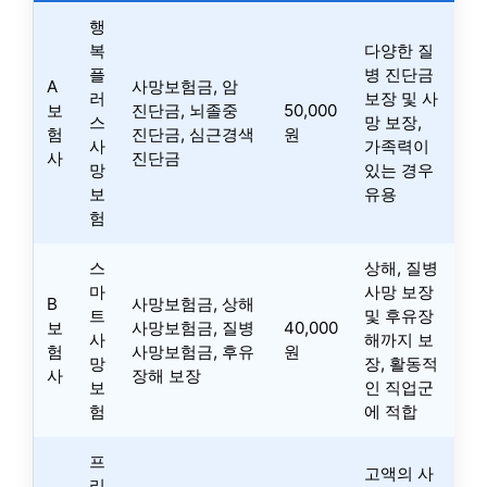
행
복
다양한 질
플
병 진단금
A
사망보험금, 암
러
보장 및 사
보
진단금, 뇌졸중
50,000
스
망 보장,
험
진단금, 심근경색
원
사
가족력이
사
진단금
망
있는 경우
보
유용
험
스
상해, 질병
마
사망 보장
B
사망보험금, 상해
트
및 후유장
보
사망보험금, 질병
40,000
사
해까지 보
험
사망보험금, 후유
원
망
장, 활동적
사
장해 보장
보
인 직업군
험
에 적합
프
고액의 사
리