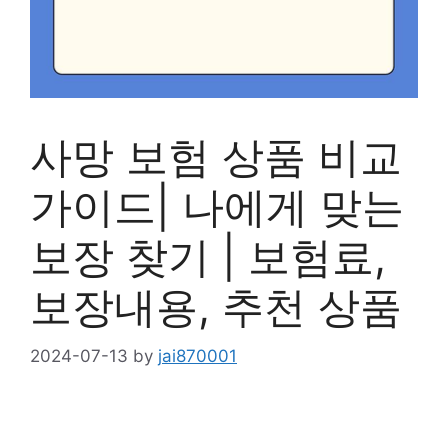
사망 보험 상품 비교
가이드| 나에게 맞는
보장 찾기 | 보험료,
보장내용, 추천 상품
2024-07-13
by
jai870001