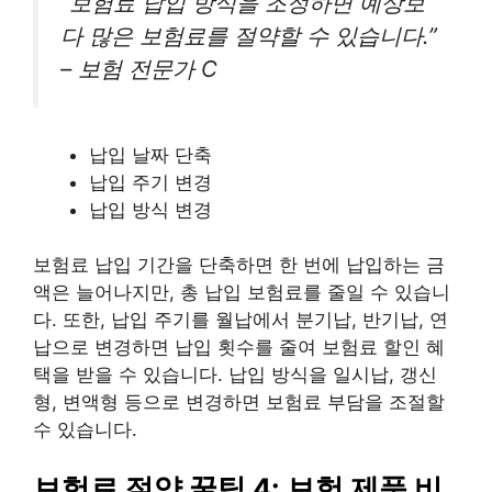
“보험료 납입 방식을 조정하면 예상보
다 많은 보험료를 절약할 수 있습니다.”
– 보험 전문가 C
납입 날짜 단축
납입 주기 변경
납입 방식 변경
보험료 납입 기간을 단축하면 한 번에 납입하는 금
액은 늘어나지만, 총 납입 보험료를 줄일 수 있습니
다. 또한, 납입 주기를 월납에서 분기납, 반기납, 연
납으로 변경하면 납입 횟수를 줄여 보험료 할인 혜
택을 받을 수 있습니다. 납입 방식을 일시납, 갱신
형, 변액형 등으로 변경하면 보험료 부담을 조절할
수 있습니다.
보험료 절약 꿀팁 4: 보험 제품 비