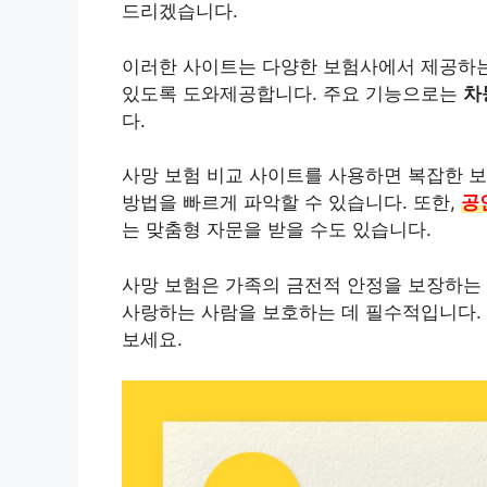
드리겠습니다.
이러한 사이트는 다양한 보험사에서 제공하
있도록 도와제공합니다. 주요 기능으로는
차
다.
사망 보험 비교 사이트를 사용하면 복잡한 보
방법을 빠르게 파악할 수 있습니다. 또한,
공
는 맞춤형 자문을 받을 수도 있습니다.
사망 보험은 가족의 금전적 안정을 보장하는 
사랑하는 사람을 보호하는 데 필수적입니다. 
보세요.