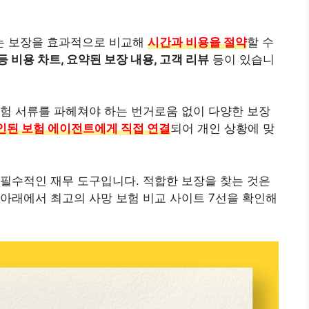
는 보장을 효과적으로 비교해
시간과 비용을 절약
할 수
등 비용 차트, 요약된 보장 내용, 고객 리뷰
등이 있습니
험 서류를 파헤쳐야 하는 번거로움 없이 다양한 보장
인된 보험 에이전트에게 직접 연결
되어 개인 상황에 맞
필수적인 재무 도구입니다. 적합한 보장을 찾는 것은
아래에서 최고의 사망 보험 비교 사이트 7선을 확인해