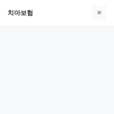
Skip
to
치아보험
Menu
content