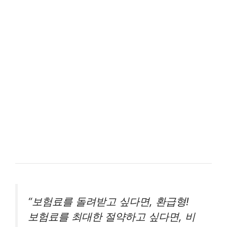
“보험료를 돌려받고 싶다면, 환급형!
보험료를 최대한 절약하고 싶다면, 비