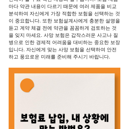
마다 약관 내용이 다르기 때문에 여러 제품을 비교
분석하여 자신에게 가장 적합한 보험을 선택하는 것
이 중요합니다. 또한 보험설계사에게 충분한 설명을
듣고 계약 체결 전에 약관을 꼼꼼하게 검토하는 것
을 잊지 마세요. 사망 보험은 갑작스러운 사고나 질
병으로 인한 경제적 어려움을 대비하는 중요한 보장
입니다. 자신에게 맞는 사망 보험을 선택하여 안전
하고 풍요로운 미래를 준비해 주시기 바랍니다.