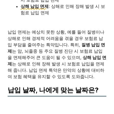
시 보험료 납입 면제
상해 납입 면제
: 상해로 인해 장해 발생 시 보
험료 납입 면제
납입 면제는 예상치 못한 상황, 예를 들어 질병이나
상해로 인해 경제적 어려움을 겪을 경우 보험료 납
입 부담을 줄여주는 특약입니다. 특히,
질병 납입 면
제
는 암, 뇌졸중 등 주요 질병 진단 시 보험료 납입
을 면제해주어 큰 도움이 될 수 있으며,
상해 납입 면
제
는 상해로 인해 장해 발생 시 보험료 납입을 면제
해 줍니다. 납입 면제 특약은 만약의 상황에 대비하
여 보험 혜택을 유지할 수 있도록 도와줍니다.
납입 날짜, 나에게 맞는 날짜은?