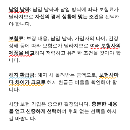
납입 날짜
: 납입 날짜과 납입 방식에 따라 보험료가
달라지므로
자신의 경제 상황에 맞는 조건
을 선택해
야 합니다.
보험료
: 보장 내용, 납입 날짜, 가입자의 나이, 건강
상태 등에 따라 보험료가 달라지므로
여러 보험사의
제품을 비교
하여 저렴하고 유리한 조건을 찾아야 합
니다.
해지 환급금
: 해지 시 돌려받는 금액으로,
보험사마
다 차이가 크므로
해지 환급금 비율을 확인해야 합
니다.
사망 보험 가입은 중요한 결정입니다.
충분한 내용
을 얻고 신중하게 선택
하여 후회 없는 선택을 하시
길 바랍니다.