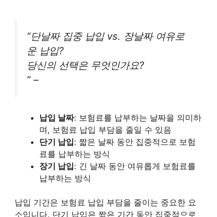
“단날짜 집중 납입 vs. 장날짜 여유로
운 납입?
당신의 선택은 무엇인가요?
” –
납입 날짜
: 보험료를 납부하는 날짜을 의미하
며, 보험료 납입 부담을 줄일 수 있음
단기 납입
: 짧은 날짜 동안 집중적으로 보험
료를 납부하는 방식
장기 납입
: 긴 날짜 동안 여유롭게 보험료를
납부하는 방식
납입 기간은 보험료 납입 부담을 줄이는 중요한 요
소입니다. 단기 납입은 짧은 기간 동안 집중적으로