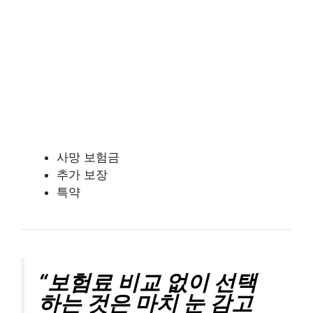
사망 보험금
추가 보장
특약
“보험료 비교 없이 선택
하는 것은 마치 눈 감고