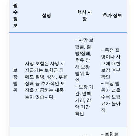
필
수
핵심 사
설명
추가 정보
정
항
보
– 사망 보
험금, 질
– 특정 질
병/상해,
병이나 사
후유 장
사망 보험은 사망 시
고에 대한
해 보장
보
지급되는 보험금 외
보장 여부
범위 확
장
에도 질병, 상해, 후유
확인
인
범
장해 등 추가적인 보
– 보장 범
– 보장 기
위
장을 제공하는 제품
위가 넓을
간, 면책
들이 있습니다.
수록 보험
기간, 감
료가 높아
액 기간
짐
확인
– 보험료