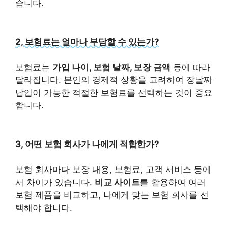
습니다.
2, 보험료는 얼마나 부담할 수 있는가?
보험료는
가입 나이, 보험 날짜, 보장 금액
등에 따라
달라집니다. 본인의 경제적 상황을 고려하여 장날짜
납입이 가능한 적절한 보험료를 선택하는 것이 중요
합니다.
3, 어떤 보험 회사가 나에게 적합한가?
보험 회사마다 보장 내용, 보험료, 고객 서비스 등에
서 차이가 있습니다.
비교 사이트
를 활용하여 여러
보험 제품을 비교하고, 나에게 맞는 보험 회사를 선
택해야 합니다.