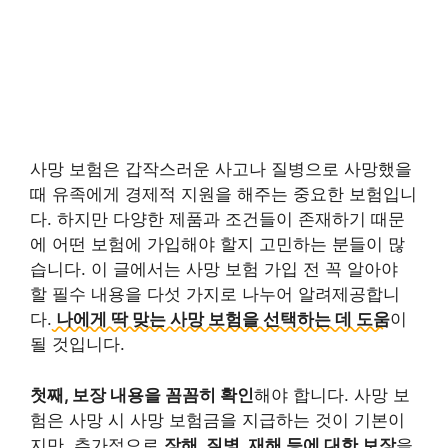
사망 보험은 갑작스러운 사고나 질병으로 사망했을
때 유족에게 경제적 지원을 해주는 중요한 보험입니
다. 하지만 다양한 제품과 조건들이 존재하기 때문
에 어떤 보험에 가입해야 할지 고민하는 분들이 많
습니다. 이 글에서는 사망 보험 가입 전 꼭 알아야
할 필수 내용을 다섯 가지로 나누어 알려제공합니
다.
나에게 딱 맞는 사망 보험을 선택하는 데 도움
이
될 것입니다.
첫째, 보장 내용을 꼼꼼히 확인
해야 합니다. 사망 보
험은 사망 시 사망 보험금을 지급하는 것이 기본이
지만, 추가적으로
장해, 질병, 재해 등에 대한 보장
을