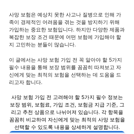
사망 보험은 예상치 못한 사고나 질병으로 인해 가
족이 경제적인 어려움을 겪는 것을 방지하기 위해
가입하는 중요한 보험입니다. 하지만 다양한 제품과
복잡한 보장 조건 때문에 어떤 보험에 가입해야 할
지 고민하는 분들이 많습니다.
이 글에서는 사망 보험 가입 전 꼭 알아야 할 5가지
필수 내용을 통해 보장 범위를 꼼꼼히 따져보고 자
신에게 맞는 최적의 보험을 선택하는 데 도움을 드
리고자 합니다.
사망 보험 가입 전 고려해야 할 5가지 필수 정보는
보장 범위, 보험료, 가입 조건, 보험금 지급 기준, 그
리고 추천 상품으로 나뉘어져 있습니다. 각 항목을
꼼꼼히 비교하여 자신에게 맞는 최적의 사망 보험을
선택할 수 있도록 내용을 상세하게 설명합니다.