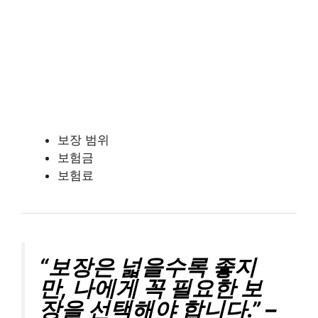
보장 범위
보험금
보험료
“보장은 넓을수록 좋지
만, 나에게 꼭 필요한 보
장을 선택해야 합니다.” –