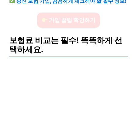
종신 보험 가입, 꼼꼼하게 체크해야 할 필수 정보!
가입 꿀팁 확인하기
보험료 비교는 필수! 똑똑하게 선
택하세요.