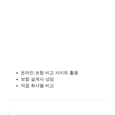
온라인 보험 비교 사이트 활용
보험 설계사 상담
직접 회사별 비교