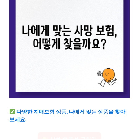
다양한 치매보험 상품, 나에게 맞는 상품을 찾아
보세요.