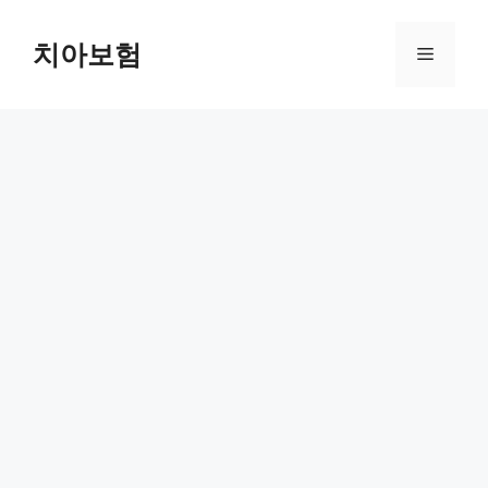
Skip
to
치아보험
Menu
content