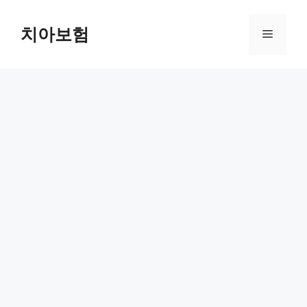
Skip
to
치아보험
Menu
content