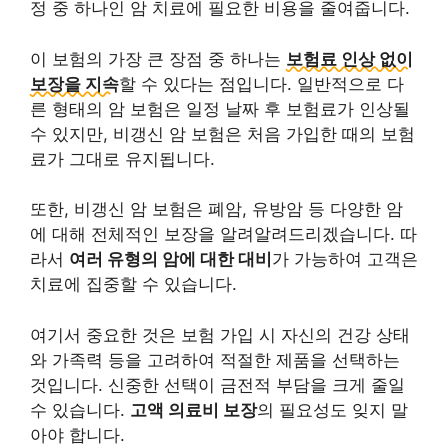
정 중 하나인 암 치료에 필요한 비용을 줄여줍니다.
이 보험의 가장 큰 장점 중 하나는
보험료 인상 없이
보장을 지속
할 수 있다는 점입니다. 일반적으로 다
른 형태의 암 보험은 일정 날짜 후 보험료가 인상될
수 있지만, 비갱신 암 보험은 처음 가입한 때의 보험
료가 그대로 유지됩니다.
또한, 비갱신 암 보험은 폐암, 유방암 등 다양한 암
에 대해 전체적인 보장을 알려알려드리겠습니다. 따
라서
여러 유형의 암에 대한 대비
가 가능하여 고객은
치료에 집중할 수 있습니다.
여기서 중요한 것은 보험 가입 시 자신의 건강 상태
와 가족력 등을 고려하여 적절한 제품을 선택하는
것입니다. 신중한 선택이 금전적 부담을 크게 줄일
수 있습니다.
고액 의료비 보장
의 필요성도 잊지 말
아야 합니다.