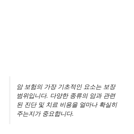
암 보험의 가장 기초적인 요소는 보장
범위입니다. 다양한 종류의 암과 관련
된 진단 및 치료 비용을 얼마나 확실히
주는지가 중요합니다.