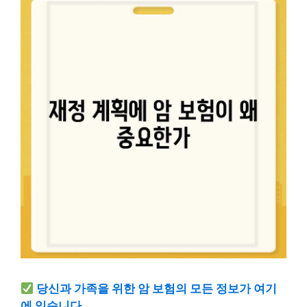
당신과 가족을 위한 암 보험의 모든 정보가 여기
에 있습니다.