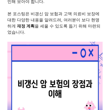
민해 보아야 합니다.
본 포스팅은 비갱신 암 보험과 고액 의료비 보장에
대한 다양한 내용을 알려드려, 여러분이 보다 현명
하게
재정 계획
을 세울 수 있도록 돕기 위해 마련되
었습니다.