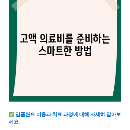
임플란트 비용과 치료 과정에 대해 자세히 알아보
세요.