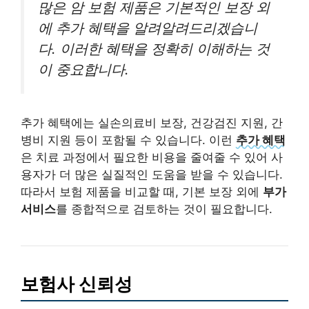
많은 암 보험 제품은 기본적인 보장 외
에 추가 혜택을 알려알려드리겠습니
다. 이러한 혜택을 정확히 이해하는 것
이 중요합니다.
추가 혜택에는 실손의료비 보장, 건강검진 지원, 간
병비 지원 등이 포함될 수 있습니다. 이런
추가 혜택
은 치료 과정에서 필요한 비용을 줄여줄 수 있어 사
용자가 더 많은 실질적인 도움을 받을 수 있습니다.
따라서 보험 제품을 비교할 때, 기본 보장 외에
부가
서비스
를 종합적으로 검토하는 것이 필요합니다.
보험사 신뢰성