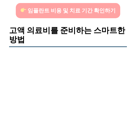
임플란트 비용 및 치료 기간 확인하기
고액 의료비를 준비하는 스마트한
방법