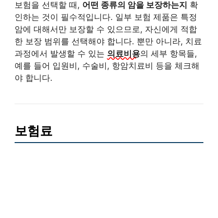
보험을 선택할 때,
어떤 종류의 암을 보장하는지
확
인하는 것이 필수적입니다. 일부 보험 제품은 특정
암에 대해서만 보장할 수 있으므로, 자신에게 적합
한 보장 범위를 선택해야 합니다. 뿐만 아니라, 치료
과정에서 발생할 수 있는
의료비용
의 세부 항목들,
예를 들어 입원비, 수술비, 항암치료비 등을 체크해
야 합니다.
보험료