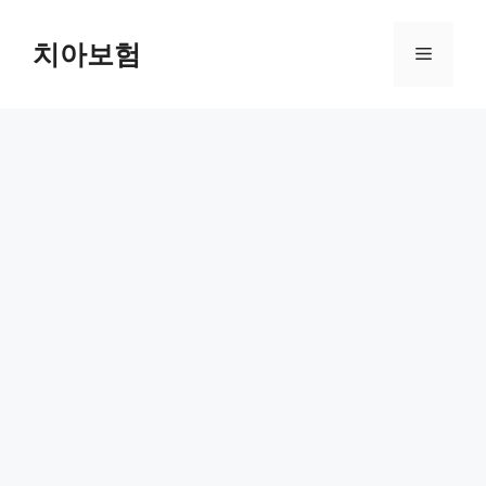
Skip
to
치아보험
Menu
content