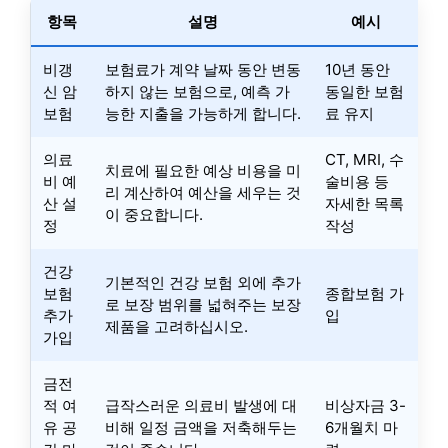
항목
설명
예시
비갱
보험료가 계약 날짜 동안 변동
10년 동안
신 암
하지 않는 보험으로, 예측 가
동일한 보험
보험
능한 지출을 가능하게 합니다.
료 유지
의료
CT, MRI, 수
치료에 필요한 예상 비용을 미
비 예
술비용 등
리 계산하여 예산을 세우는 것
산 설
자세한 목록
이 중요합니다.
정
작성
건강
기본적인 건강 보험 외에 추가
보험
종합보험 가
로 보장 범위를 넓혀주는 보장
추가
입
제품을 고려하십시오.
가입
금전
적 여
급작스러운 의료비 발생에 대
비상자금 3-
유 공
비해 일정 금액을 저축해두는
6개월치 마