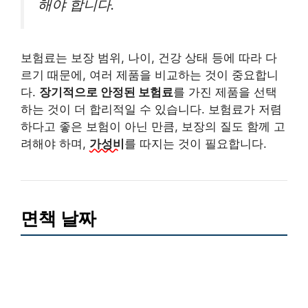
해야 합니다.
보험료는 보장 범위, 나이, 건강 상태 등에 따라 다
르기 때문에, 여러 제품을 비교하는 것이 중요합니
다.
장기적으로 안정된 보험료
를 가진 제품을 선택
하는 것이 더 합리적일 수 있습니다. 보험료가 저렴
하다고 좋은 보험이 아닌 만큼, 보장의 질도 함께 고
려해야 하며,
가성비
를 따지는 것이 필요합니다.
면책 날짜