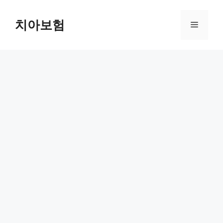
Skip
to
치아보험
Menu
content