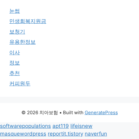
눈썹
민생회복지원금
보청기
유용한정보
이사
정보
추천
커피원두
© 2026 치아보험
• Built with
GeneratePress
softwarepopulations
apt119
lifeisnew
masquewordpress
reportit.tistory
naverfun