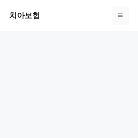
Skip
to
치아보험
Menu
content