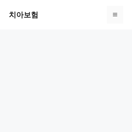
Skip
to
치아보험
Menu
content