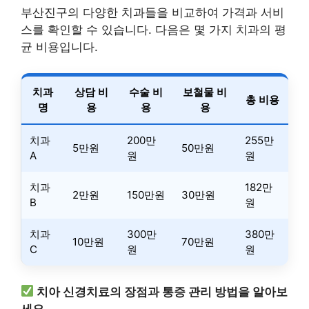
부산진구의 다양한 치과들을 비교하여 가격과 서비
스를 확인할 수 있습니다. 다음은 몇 가지 치과의 평
균 비용입니다.
치과
상담 비
수술 비
보철물 비
총 비용
명
용
용
용
치과
200만
255만
5만원
50만원
A
원
원
치과
182만
2만원
150만원
30만원
B
원
치과
300만
380만
10만원
70만원
C
원
원
치아 신경치료의 장점과 통증 관리 방법을 알아보
세요.