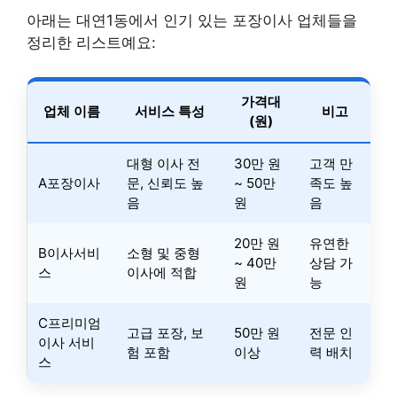
아래는 대연1동에서 인기 있는 포장이사 업체들을
정리한 리스트예요:
가격대
업체 이름
서비스 특성
비고
(원)
대형 이사 전
30만 원
고객 만
A포장이사
문, 신뢰도 높
~ 50만
족도 높
음
원
음
20만 원
유연한
B이사서비
소형 및 중형
~ 40만
상담 가
스
이사에 적합
원
능
C프리미엄
고급 포장, 보
50만 원
전문 인
이사 서비
험 포함
이상
력 배치
스