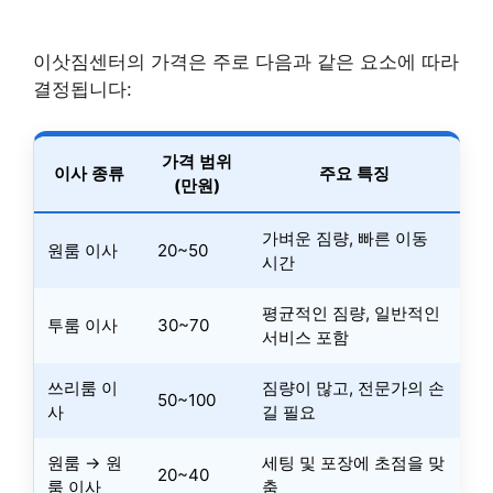
이삿짐센터의 가격은 주로 다음과 같은 요소에 따라
결정됩니다:
가격 범위
이사 종류
주요 특징
(만원)
가벼운 짐량, 빠른 이동
원룸 이사
20~50
시간
평균적인 짐량, 일반적인
투룸 이사
30~70
서비스 포함
쓰리룸 이
짐량이 많고, 전문가의 손
50~100
사
길 필요
원룸 → 원
세팅 및 포장에 초점을 맞
20~40
룸 이사
춤