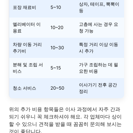
상자, 테이프, 뽁뽁이
포장 재료비
5~10
등
엘리베이터 이
고층에 사는 경우 요
10~20
용료
청 가능
차량 이동 거리
특정 거리 이상 이동
10~30
추가비
시 추가
분해 및 조립 서
가구 조립하는 데 필
5~15
비스
요한 비용
이사가기 전후 공간
청소 서비스
20~50
정리
위의 추가 비용 항목들은 이사 과정에서 자주 간과
되기 쉬우니 꼭 체크하셔야 해요. 각 업체마다 상이
할 수 있으니 견적을 받을 때 꼼꼼히 문의해 보시는
것이 좋답니다.