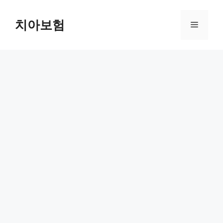
Skip
to
치아보험
Menu
content