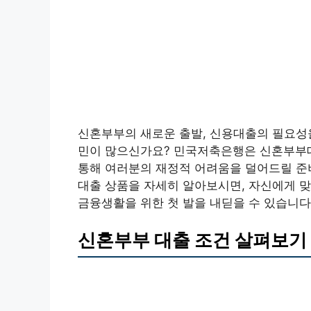
신혼부부의 새로운 출발, 신용대출의 필요성
민이 많으신가요? 민국저축은행은 신혼부부대
통해 여러분의 재정적 어려움을 덜어드릴 준
대출 상품을 자세히 알아보시면, 자신에게 맞
금융생활을 위한 첫 발을 내딛을 수 있습니다
신혼부부 대출 조건 살펴보기