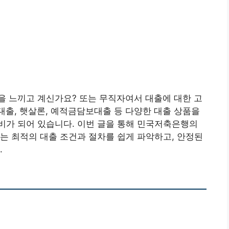
을 느끼고 계신가요? 또는 무직자여서 대출에 대한 고
출, 햇살론, 예적금담보대출 등 다양한 대출 상품을
비가 되어 있습니다. 이번 글을 통해 민국저축은행의
는 최적의 대출 조건과 절차를 쉽게 파악하고, 안정된
.