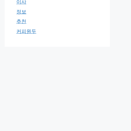
이사
정보
추천
커피원두