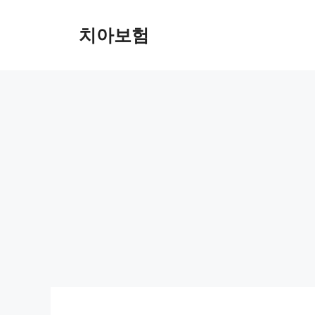
Skip
to
치아보험
content