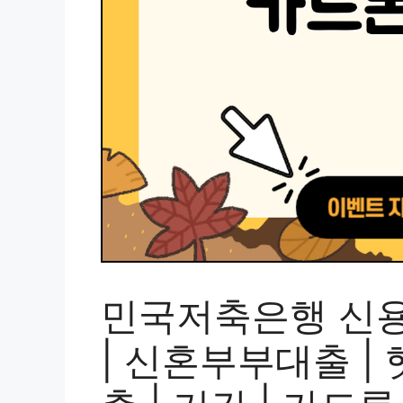
민국저축은행 신
| 신혼부부대출 |