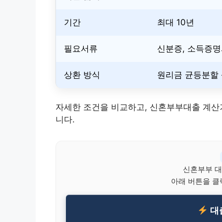
기간
최대 10년
필요서류
신분증, 소득증명
상환 방식
원리금 균등분할
자세한 조건을 비교하고, 신혼부부대출 계산
니다.
신혼부부 대
아래 버튼을 클
대