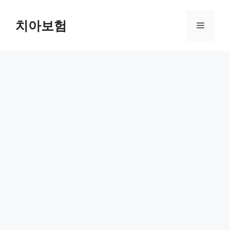
Skip
to
치아보험
Menu
content