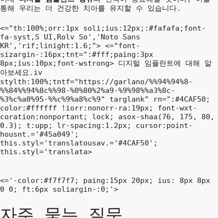
통해 우리는 더 건강한 치아를 유지할 수 있습니다.
<="th:100%;orr:1px soli;ius:12px;:#fafafa;font-
fa-syst,S UI,Rolv So','Noto Sans
KR','rif;linight:1.6;"> <="font-
sizargin-:16px;tnt=":#fff;paing:3px
8px;ius:10px;font-wstrong> 디지털 임플란트에 대해 알
아보세요.iv
stylth:100%;tntf="https://garlano/%%94%94%8-
%%84%%94%8c%%98-%0%80%2%a9-%9%98%%a3%8c-
%3%c%a0%95-%%c%9%a8%c%9" targlank" rn=":#4CAF50;
color:#ffffff !iorr:nonorr-ra:19px; font-wxt-
coration:nonportant; lock; asox-shaa(76, 175, 80,
0.3); t:upp; lr-spacing:1.2px; cursor:point-
housnt.='#45a049';
this.styl='translatousav.='#4CAF50';
this.styl='translata>
<='-color:#f7f7f7; paing:15px 20px; ius: 8px 8px
0 0; ft:6px soliargin-:0;'>
자주 묻는 질문