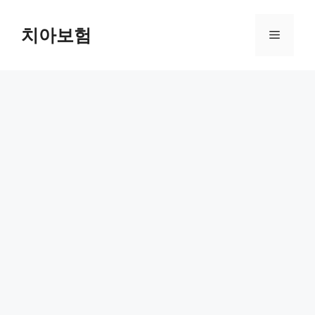
Skip
to
치아보험
Menu
content