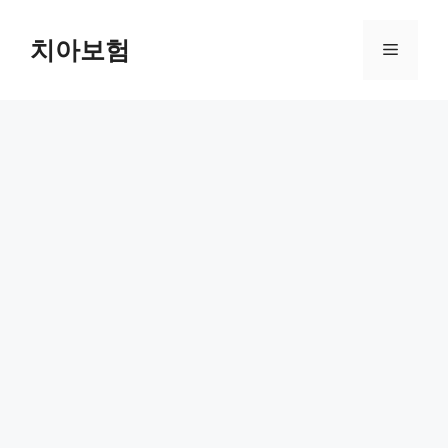
Skip
to
치아보험
Menu
content