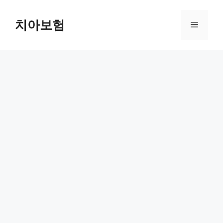
Skip
to
치아보험
Menu
content