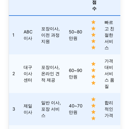
점
수
빠르
포장이사,
고 친
ABC
50~80
1
이전 과정
절한
이사
만원
지원
서비
스
가격
대구
포장이사,
대비
60~90
2
이사
온라인 견
서비
만원
센터
적 제공
스 품
질
일반 이사,
합리
제일
40~70
3
포장 서비
적인
이사
만원
스
가격