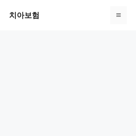
Skip
to
치아보험
Menu
content