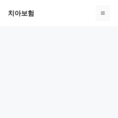
Skip
to
치아보험
Menu
content