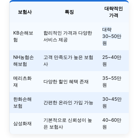
대략적인
보험사
특징
가격
대략
KB손해보
합리적인 가격과 다양한
30~50만
험
서비스 제공
원
NH농협손
고객 만족도가 높은 보험
25~40만
해보험
사
원
메리츠화
35~55만
다양한 할인 혜택 존재
재
원
한화손해
30~45만
간편한 온라인 가입 가능
보험
원
기본적으로 신뢰성이 높
40~60만
삼성화재
은 보험사
원