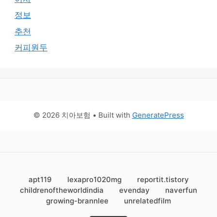
정보
추천
커피원두
© 2026 치아보험
• Built with
GeneratePress
apt119
lexapro1020mg
reportit.tistory
childrenoftheworldindia
evenday
naverfun
growing-brannlee
unrelatedfilm