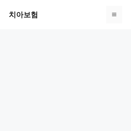
Skip
to
치아보험
Menu
content