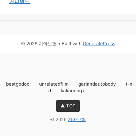
커피원두
© 2026 치아보험
• Built with
GeneratePress
bestgodoc
unrelatedfilm
garlandautobody
t-n-
d
kakaocorp
▲ TOP
© 2026
치아보험