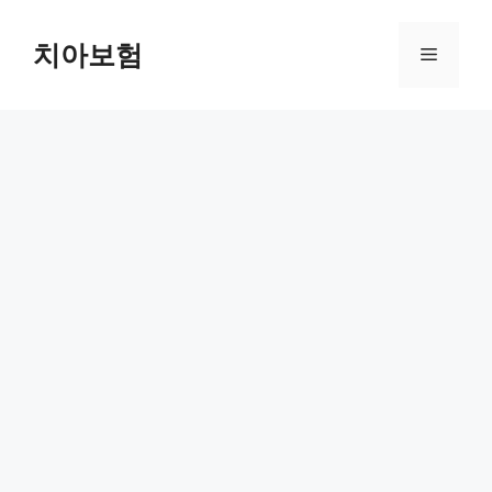
Skip
to
치아보험
Menu
content