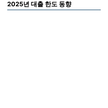
2025년 대출 한도 동향