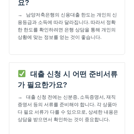
요?
→
남양저축은행의 신용대출 한도는 개인의 신
용등급과 소득에 따라 달라집니다. 따라서 정확
한 한도를 확인하려면 은행 상담을 통해 개인의
상황에 맞는 정보를 얻는 것이 좋습니다.
대출 신청 시 어떤 준비서류
가 필요한가요?
→
대출 신청 전에는 신분증, 소득증명서, 재직
증명서 등의 서류를 준비해야 합니다. 각 상품마
다 필요 서류가 다를 수 있으므로, 상세한 내용은
상담을 받으면서 확인하는 것이 중요합니다.