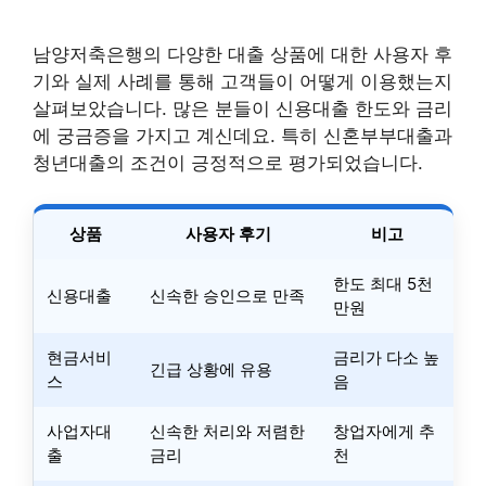
남양저축은행의 다양한 대출 상품에 대한 사용자 후
기와 실제 사례를 통해 고객들이 어떻게 이용했는지
살펴보았습니다. 많은 분들이 신용대출 한도와 금리
에 궁금증을 가지고 계신데요. 특히 신혼부부대출과
청년대출의 조건이 긍정적으로 평가되었습니다.
상품
사용자 후기
비고
한도 최대 5천
신용대출
신속한 승인으로 만족
만원
현금서비
금리가 다소 높
긴급 상황에 유용
스
음
사업자대
신속한 처리와 저렴한
창업자에게 추
출
금리
천