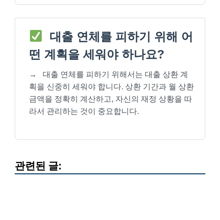
대출 연체를 피하기 위해 어
떤 계획을 세워야 하나요?
→
대출 연체를 피하기 위해서는 대출 상환 계
획을 신중히 세워야 합니다. 상환 기간과 월 상환
금액을 정확히 계산하고, 자신의 재정 상황을 따
라서 관리하는 것이 중요합니다.
관련된 글: