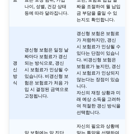
나이, 성별, 건강 상태
짜을 조절하여 월 납입
등에 따라 달라집니다.
금 부담을 줄일 수 있
는지도 확인합니다.
갱신형 보험은 보험료
가 저렴하지만, 갱신
시 보험료가 인상될 수
갱신형 보험은 일정 날
있다는 단점이 있습니
짜마다 보험료가 갱신
다. 비갱신형 보험은
갱
되는 방식으로, 갱신
보험료가 높지만, 갱신
신
시 보험료가 인상될 수
시 보험료가 인상되지
방
있습니다. 비갱신형 보
않는다는 장점이 있습
식
험은 보험료가 처음 가
니다.
입 시 결정된 금액으로
자신의 재정 상황과 미
고정됩니다.
래 예상 소득을 고려하
여 적절한 갱신 방식을
선택합니다.
자신의 필요와 상황에
암 보험에는 암 진단
맞는 특약을 선택하여