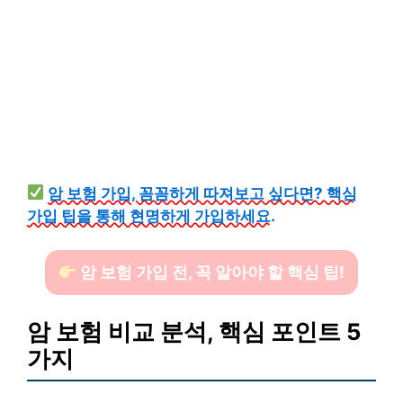
암 보험 가입, 꼼꼼하게 따져보고 싶다면? 핵심
가입 팁을 통해 현명하게 가입하세요.
암 보험 가입 전, 꼭 알아야 할 핵심 팁!
암 보험 비교 분석, 핵심 포인트 5
가지