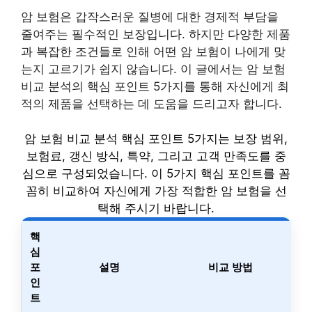
암 보험은 갑작스러운 질병에 대한 경제적 부담을
줄여주는 필수적인 보장입니다. 하지만 다양한 제품
과 복잡한 조건들로 인해 어떤 암 보험이 나에게 맞
는지 고르기가 쉽지 않습니다. 이 글에서는 암 보험
비교 분석의 핵심 포인트 5가지를 통해 자신에게 최
적의 제품을 선택하는 데 도움을 드리고자 합니다.
암 보험 비교 분석 핵심 포인트 5가지는 보장 범위,
보험료, 갱신 방식, 특약, 그리고 고객 만족도를 중
심으로 구성되었습니다. 이 5가지 핵심 포인트를 꼼
꼼히 비교하여 자신에게 가장 적합한 암 보험을 선
택해 주시기 바랍니다.
핵
심
포
설명
비교 방법
인
트