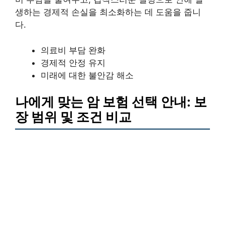
생하는 경제적 손실을 최소화하는 데 도움을 줍니
다.
의료비 부담 완화
경제적 안정 유지
미래에 대한 불안감 해소
나에게 맞는 암 보험 선택 안내: 보
장 범위 및 조건 비교