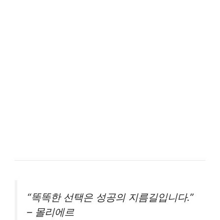
“똑똑한 선택은 성공의 지름길입니다.”
– 몰리에르