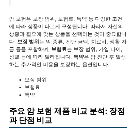
암 보험은 보장 범위, 보험료, 특약 등 다양한 조건
에 따라 상품이 다르게 구성됩니다. 따라서 자신의
상황과 필요에 맞는 상품을 선택하는 것이 중요합니
다.
보장 범위
는 암 종류, 진단 금액, 치료비, 생활 자
금 등을 포함하며,
보험료
는 보장 범위, 가입 나이,
성별 등에 따라 달라집니다.
특약
은 암 진단 후 발생
하는 추가적인 비용을 보장하는 옵션입니다.
보장 범위
보험료
특약
주요 암 보험 제품 비교 분석: 장점
과 단점 비교