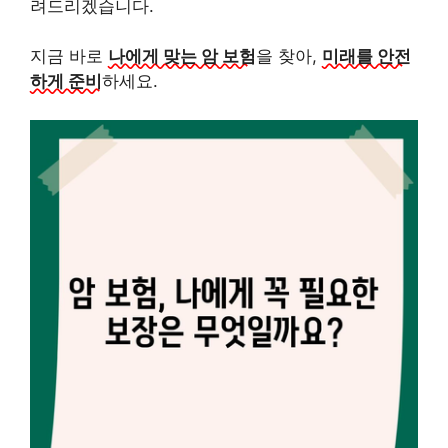
려드리겠습니다.
지금 바로
나에게 맞는 암 보험
을 찾아,
미래를 안전
하게 준비
하세요.