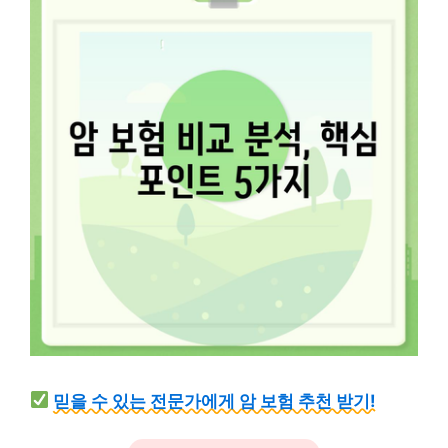
믿을 수 있는 전문가에게 암 보험 추천 받기!