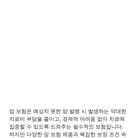
암 보험은 예상치 못한 암 발병 시 발생하는 막대한
치료비 부담을 줄이고, 경제적 어려움 없이 치료에
집중할 수 있도록 도와주는 필수적인 보험입니다.
하지만 다양한 암 보험 제품과 복잡한 보장 조건 속