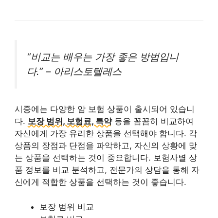
“비교는 배우는 가장 좋은 방법입니
다.” – 아리스토텔레스
시중에는 다양한 암 보험 상품이 출시되어 있습니
다.
보장 범위, 보험료, 특약
등을 꼼꼼히 비교하여
자신에게 가장 유리한 상품을 선택해야 합니다. 각
상품의 장점과 단점을 파악하고, 자신의 상황에 맞
는 상품을 선택하는 것이 중요합니다. 보험사별 상
품 정보를 비교 분석하고, 전문가의 상담을 통해 자
신에게 적합한 상품을 선택하는 것이 좋습니다.
보장 범위 비교