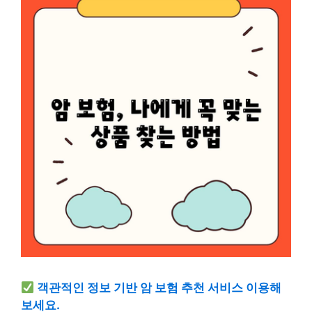
객관적인 정보 기반 암 보험 추천 서비스 이용해
보세요.