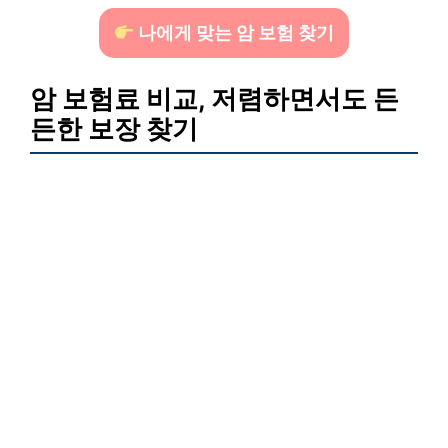
나에게 맞는 암 보험 찾기
암 보험료 비교, 저렴하면서도 든
든한 보장 찾기