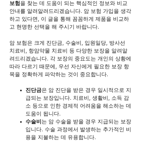
보험
을 찾는 데 도움이 되는 핵심적인 정보와 비교
안내를 알려알려드리겠습니다. 암 보험 가입을 생각
하고 있다면, 이 글을 통해 꼼꼼하게 제품을 비교하
고 현명한 선택을 해 주시기 바랍니다.
암 보험은 크게
진단금, 수술비, 입원일당, 방사선
치료비, 항암약물 치료비 등
다양한 보장을 알려알
려드리겠습니다. 각 보장의 중요도는 개인의 상황에
따라 다르기 때문에, 우선 자신에게 필요한 보장 항
목을 정확하게 파악하는 것이 중요합니다.
진단금
은 암 진단을 받은 경우 일시적으로 지
급되는 보장입니다. 치료비, 생활비, 소득 감
소 등으로 인한 경제적 어려움을 해소하는 데
도움이 됩니다.
수술비
는 암 수술을 받을 경우 지급되는 보장
입니다. 수술 과정에서 발생하는 추가적인 비
용을 지불하는 데 유용합니다.