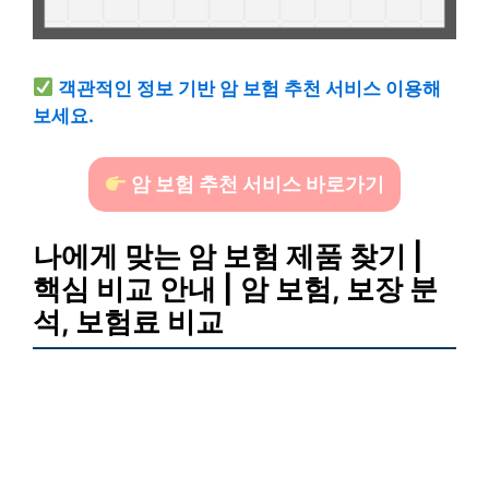
객관적인 정보 기반 암 보험 추천 서비스 이용해
보세요.
암 보험 추천 서비스 바로가기
나에게 맞는 암 보험 제품 찾기 |
핵심 비교 안내 | 암 보험, 보장 분
석, 보험료 비교