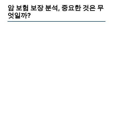
암 보험 보장 분석, 중요한 것은 무
엇일까?