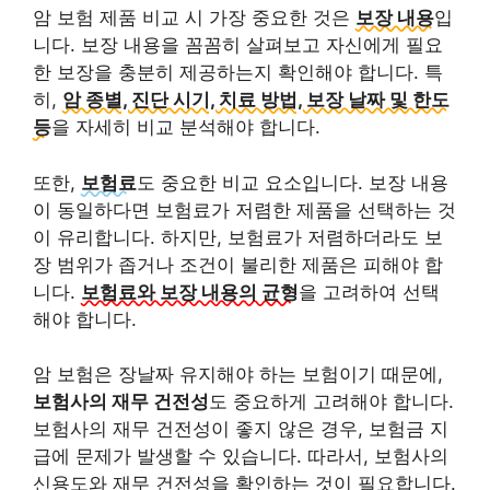
암 보험 제품 비교 시 가장 중요한 것은
보장 내용
입
니다. 보장 내용을 꼼꼼히 살펴보고 자신에게 필요
한 보장을 충분히 제공하는지 확인해야 합니다. 특
히,
암 종별, 진단 시기, 치료 방법, 보장 날짜 및 한도
등
을 자세히 비교 분석해야 합니다.
또한,
보험료
도 중요한 비교 요소입니다. 보장 내용
이 동일하다면 보험료가 저렴한 제품을 선택하는 것
이 유리합니다. 하지만, 보험료가 저렴하더라도 보
장 범위가 좁거나 조건이 불리한 제품은 피해야 합
니다.
보험료와 보장 내용의 균형
을 고려하여 선택
해야 합니다.
암 보험은 장날짜 유지해야 하는 보험이기 때문에,
보험사의 재무 건전성
도 중요하게 고려해야 합니다.
보험사의 재무 건전성이 좋지 않은 경우, 보험금 지
급에 문제가 발생할 수 있습니다. 따라서, 보험사의
신용도와 재무 건전성을 확인하는 것이 필요합니다.