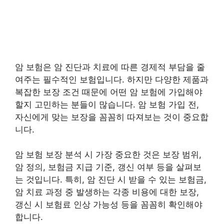
암 보험은 암 진단과 치료에 따른 경제적 부담을 줄
여주는 필수적인 보험입니다. 하지만 다양한 제품과
복잡한 보장 조건 때문에 어떤 암 보험에 가입해야
할지 고민하는 분들이 많습니다. 암 보험 가입 전,
자신에게 맞는 보장을 꼼꼼히 따져보는 것이 중요합
니다.
암 보험 보장 분석 시 가장 중요한 것은 보장 범위,
암 정의, 보험금 지급 기준, 갱신 여부 등을 살펴보
는 것입니다. 특히, 암 진단 시 받을 수 있는 보험금,
암 치료 과정 중 발생하는 각종 비용에 대한 보장,
갱신 시 보험료 인상 가능성 등을 꼼꼼히 확인해야
합니다.