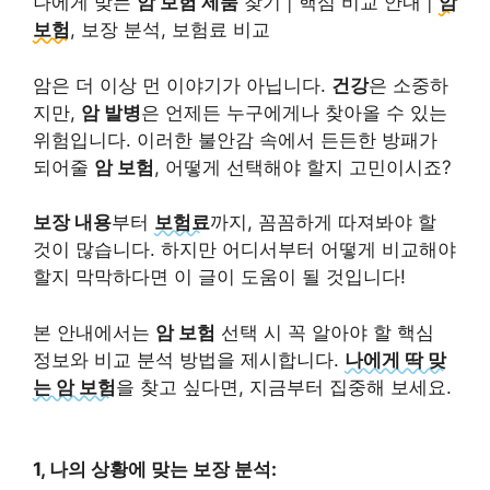
나에게 맞는
암 보험 제품
찾기 | 핵심 비교 안내 |
암
보험
, 보장 분석, 보험료 비교
암은 더 이상 먼 이야기가 아닙니다.
건강
은 소중하
지만,
암 발병
은 언제든 누구에게나 찾아올 수 있는
위험입니다. 이러한 불안감 속에서 든든한 방패가
되어줄
암 보험
, 어떻게 선택해야 할지 고민이시죠?
보장 내용
부터
보험료
까지, 꼼꼼하게 따져봐야 할
것이 많습니다. 하지만 어디서부터 어떻게 비교해야
할지 막막하다면 이 글이 도움이 될 것입니다!
본 안내에서는
암 보험
선택 시 꼭 알아야 할 핵심
정보와 비교 분석 방법을 제시합니다.
나에게 딱 맞
는 암 보험
을 찾고 싶다면, 지금부터 집중해 보세요.
1, 나의 상황에 맞는 보장 분석: