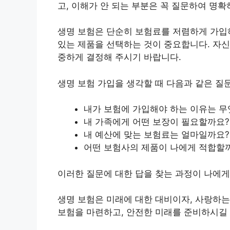
고, 이해가 안 되는 부분은 꼭 질문하여 명확
생명 보험은 단순히 보험료를 저렴하게 가입하
있는 제품을 선택하는 것이 중요합니다. 자신
중하게 결정해 주시기 바랍니다.
생명 보험 가입을 생각할 때 다음과 같은 질
내가 보험에 가입해야 하는 이유는 
내 가족에게 어떤 보장이 필요할까요?
내 예산에 맞는 보험료는 얼마일까요?
어떤 보험사의 제품이 나에게 적합할
이러한 질문에 대한 답을 찾는 과정이 나에게
생명 보험은 미래에 대한 대비이자, 사랑하는
보험을 마련하고, 안전한 미래를 준비하시길