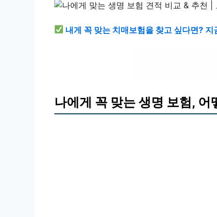
내게 꼭 맞는 치매보험을 찾고 싶다면? 지
치매보험 
나에게 꼭 맞는 생명 보험, 