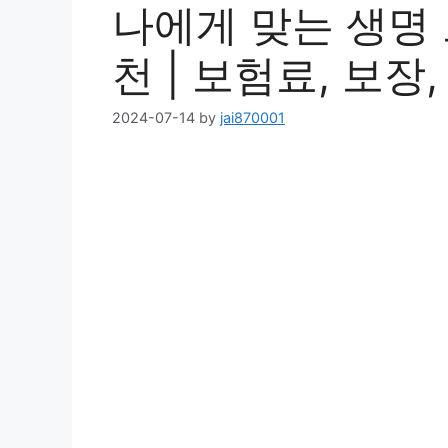
나에게 맞는 생명 
천 | 보험료, 보장
2024-07-14
by
jai870001