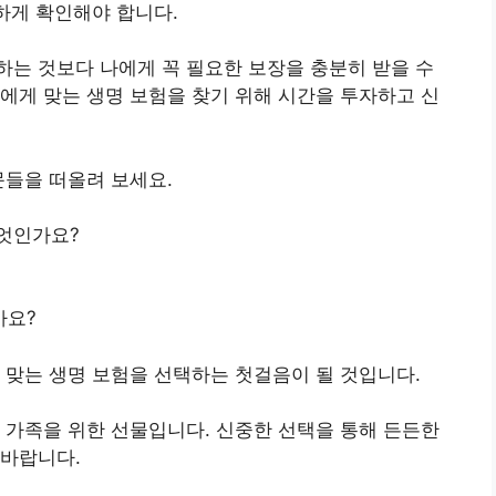
하게 확인해야 합니다.
는 것보다 나에게 꼭 필요한 보장을 충분히 받을 수
에게 맞는 생명 보험을 찾기 위해 시간을 투자하고 신
문들을 떠올려 보세요.
무엇인가요?
까요?
 맞는 생명 보험을 선택하는 첫걸음이 될 것입니다.
 가족을 위한 선물입니다. 신중한 선택을 통해 든든한
 바랍니다.