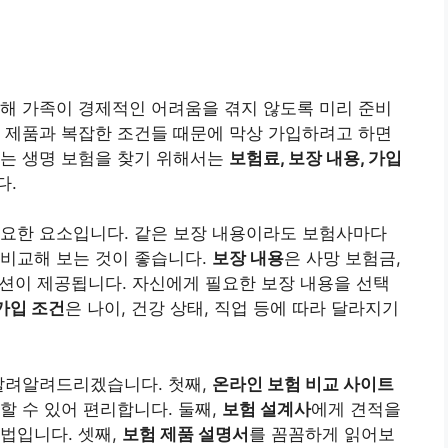
해 가족이 경제적인 어려움을 겪지 않도록 미리 준비
 제품과 복잡한 조건들 때문에 막상 가입하려고 하면
맞는 생명 보험을 찾기 위해서는
보험료, 보장 내용, 가입
다.
중요한 요소입니다. 같은 보장 내용이라도 보험사마다
 비교해 보는 것이 좋습니다.
보장 내용
은 사망 보험금,
 옵션이 제공됩니다. 자신에게 필요한 보장 내용을 선택
가입 조건
은 나이, 건강 상태, 직업 등에 따라 달라지기
 알려알려드리겠습니다. 첫째,
온라인 보험 비교 사이트
할 수 있어 편리합니다. 둘째,
보험 설계사
에게 견적을
법입니다. 셋째,
보험 제품 설명서
를 꼼꼼하게 읽어보