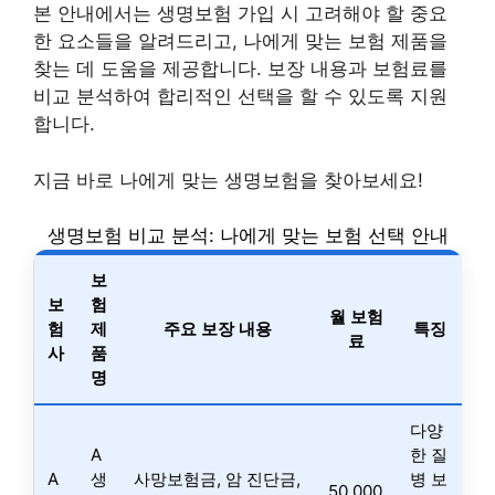
본 안내에서는 생명보험 가입 시 고려해야 할 중요
한 요소들을 알려드리고, 나에게 맞는 보험 제품을
찾는 데 도움을 제공합니다. 보장 내용과 보험료를
비교 분석하여 합리적인 선택을 할 수 있도록 지원
합니다.
지금 바로 나에게 맞는 생명보험을 찾아보세요!
생명보험 비교 분석: 나에게 맞는 보험 선택 안내
보
보
험
월 보험
험
제
주요 보장 내용
특징
료
사
품
명
다양
A
한 질
A
생
사망보험금, 암 진단금,
병 보
50,000