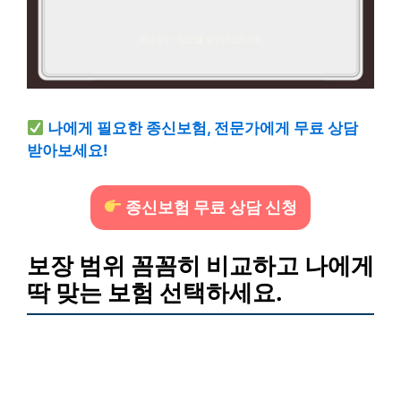
나에게 필요한 종신보험, 전문가에게 무료 상담
받아보세요!
종신보험 무료 상담 신청
보장 범위 꼼꼼히 비교하고 나에게
딱 맞는 보험 선택하세요.