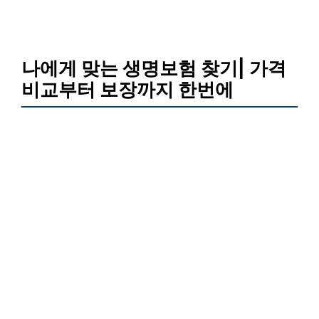
나에게 맞는 생명보험 찾기| 가격
비교부터 보장까지 한번에