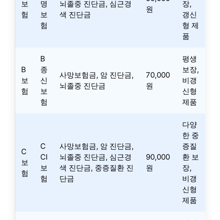
보
명
뇌졸중 진단금, 심근경
장,
원
험
보
색 진단금
갱신
험
형 제
품
B
평생
B
종
보장,
사망보험금, 암 진단금,
70,000
보
신
비갱
뇌졸중 진단금
원
험
보
신형
험
제품
다양
한 중
C
사망보험금, 암 진단금,
증질
C
CI
뇌졸중 진단금, 심근경
90,000
환 보
보
보
색 진단금, 중증질환 진
원
장,
험
험
단금
비갱
신형
제품