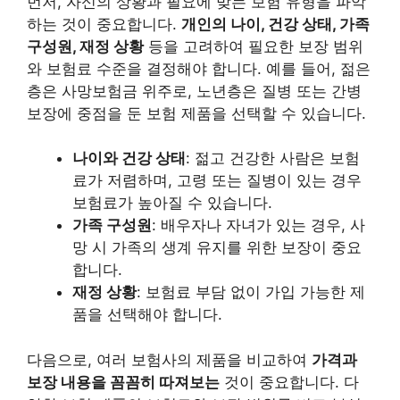
먼저, 자신의 상황과 필요에 맞는 보험 유형을 파악
하는 것이 중요합니다.
개인의 나이, 건강 상태, 가족
구성원, 재정 상황
등을 고려하여 필요한 보장 범위
와 보험료 수준을 결정해야 합니다. 예를 들어, 젊은
층은 사망보험금 위주로, 노년층은 질병 또는 간병
보장에 중점을 둔 보험 제품을 선택할 수 있습니다.
나이와 건강 상태
: 젊고 건강한 사람은 보험
료가 저렴하며, 고령 또는 질병이 있는 경우
보험료가 높아질 수 있습니다.
가족 구성원
: 배우자나 자녀가 있는 경우, 사
망 시 가족의 생계 유지를 위한 보장이 중요
합니다.
재정 상황
: 보험료 부담 없이 가입 가능한 제
품을 선택해야 합니다.
다음으로, 여러 보험사의 제품을 비교하여
가격과
보장 내용을 꼼꼼히 따져보는
것이 중요합니다. 다