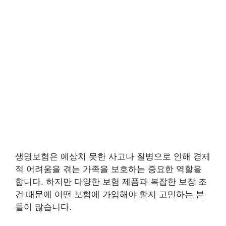
생명보험은 예상치 못한 사고나 질병으로 인해 경제
적 어려움을 겪는 가족을 보호하는 중요한 역할을
합니다. 하지만 다양한 보험 제품과 복잡한 보장 조
건 때문에 어떤 보험에 가입해야 할지 고민하는 분
들이 많습니다.