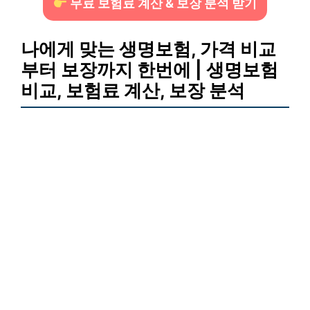
무료 보험료 계산 & 보장 분석 받기
나에게 맞는 생명보험, 가격 비교
부터 보장까지 한번에 | 생명보험
비교, 보험료 계산, 보장 분석