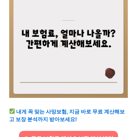
내게 꼭 맞는 사망보험, 지금 바로 무료 계산해보
고 보장 분석까지 받아보세요!