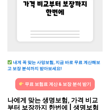
내게 꼭 맞는 사망보험, 지금 바로 무료 계산해보
고 보장 분석까지 받아보세요!
무료 보험료 계산 & 보장 분석 받기
나에게 맞는 생명보험, 가격 비교
부터 보장까지 한번에 | 생명보험