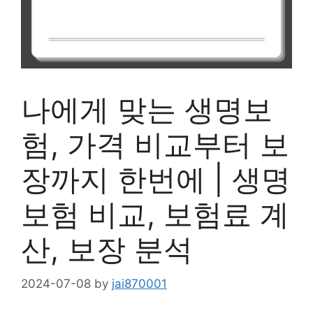
나에게 맞는 생명보
험, 가격 비교부터 보
장까지 한번에 | 생명
보험 비교, 보험료 계
산, 보장 분석
2024-07-08
by
jai870001