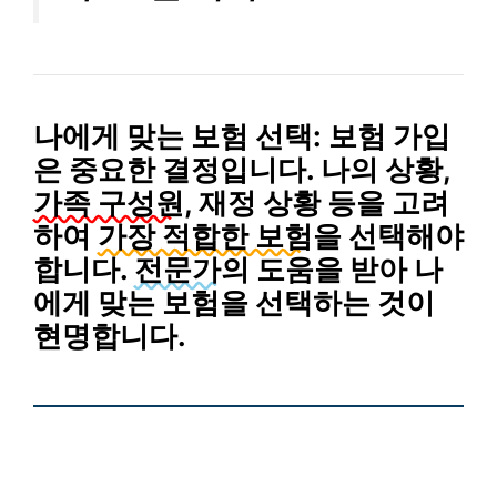
나에게 맞는 보험 선택:
보험 가입
은 중요한 결정입니다.
나의 상황
,
가족 구성원
,
재정 상황
등을 고려
하여
가장 적합한 보험
을 선택해야
합니다.
전문가
의 도움을 받아
나
에게 맞는 보험
을 선택하는 것이
현명합니다.