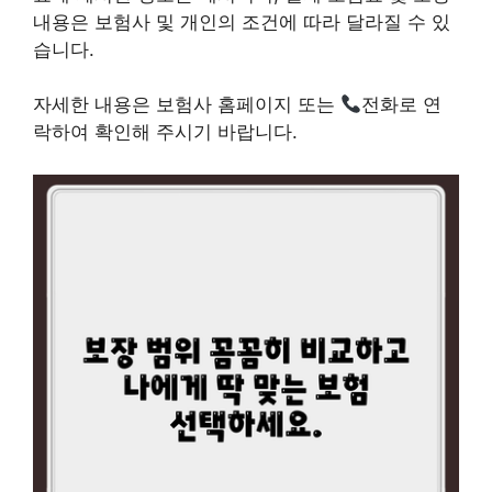
내용은 보험사 및 개인의 조건에 따라 달라질 수 있
습니다.
자세한 내용은 보험사 홈페이지 또는
전화로 연
락하여 확인해 주시기 바랍니다.