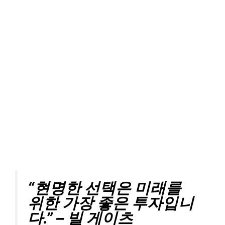
“현명한 선택은 미래를
위한 가장 좋은 투자입니
다.” – 빌 게이츠