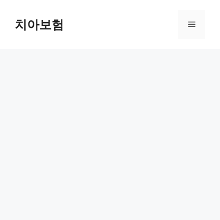
Skip
to
치아보험
Menu
content