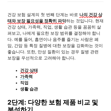
건강 보험 설계의 첫 번째 단계는 바로
나의 건강 상
태와 보장 필요성을 정확히 파악
하는 것입니다. 현재
건강 상태, 가족력, 직업, 생활 습관 등을 꼼꼼히 살
펴보고, 나에게 필요한 보장 범위를 결정해야 합니
다. 예를 들어, 흡연이나 음주를 즐기는 사람은 폐
암, 간암 등 특정 질병에 대한 보장을 강화하는 것이
좋습니다. 또한, 만성 질환이 있는 경우 질병 관련
보장을 우선적으로 고려해야 합니다.
건강 상태
가족력
직업
생활 습관
2단계: 다양한 보험 제품 비교 및
분석하기