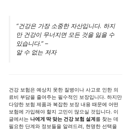
“건강은 가장 소중한 자산입니다. 하지
만 건강이 무너지면 모든 것을 잃을 수
있습니다.” –
알 수 없는 저자
건강 보험은 예상치 못한 질병이나 사고로 인한 의
료비 부담을 줄여주는 필수적인 보장입니다. 하지만
다양한 보험 제품과 복잡한 보장 내용 때문에 어떤
보험에 가입해야 할지 고민이 많으실 것입니다. 이
글에서는
나에게 딱 맞는 건강 보험 설계
를 찾는 데
필요한 단계와 정보들을 알려드려, 현명한 선택을