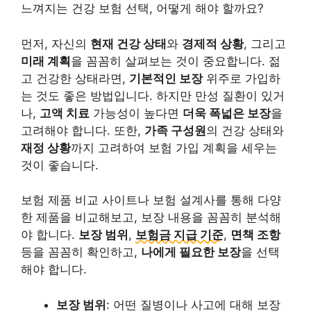
느껴지는 건강 보험 선택, 어떻게 해야 할까요?
먼저, 자신의
현재 건강 상태
와
경제적 상황
, 그리고
미래 계획
을 꼼꼼히 살펴보는 것이 중요합니다. 젊
고 건강한 상태라면,
기본적인 보장
위주로 가입하
는 것도 좋은 방법입니다. 하지만 만성 질환이 있거
나,
고액 치료
가능성이 높다면
더욱 폭넓은 보장
을
고려해야 합니다. 또한,
가족 구성원
의 건강 상태와
재정 상황
까지 고려하여 보험 가입 계획을 세우는
것이 좋습니다.
보험 제품 비교 사이트나 보험 설계사를 통해 다양
한 제품을 비교해보고, 보장 내용을 꼼꼼히 분석해
야 합니다.
보장 범위
,
보험금 지급 기준
,
면책 조항
등을 꼼꼼히 확인하고,
나에게 필요한 보장
을 선택
해야 합니다.
보장 범위
: 어떤 질병이나 사고에 대해 보장