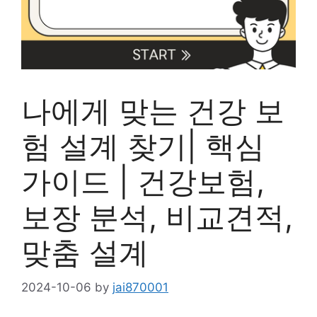
나에게 맞는 건강 보
험 설계 찾기| 핵심
가이드 | 건강보험,
보장 분석, 비교견적,
맞춤 설계
2024-10-06
by
jai870001