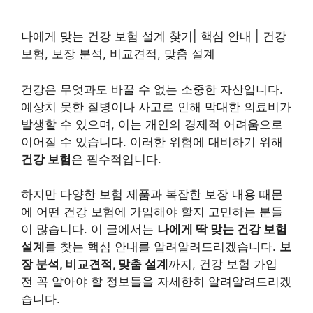
나에게 맞는 건강 보험 설계 찾기| 핵심 안내 | 건강
보험, 보장 분석, 비교견적, 맞춤 설계
건강은 무엇과도 바꿀 수 없는 소중한 자산입니다.
예상치 못한 질병이나 사고로 인해 막대한 의료비가
발생할 수 있으며, 이는 개인의 경제적 어려움으로
이어질 수 있습니다. 이러한 위험에 대비하기 위해
건강 보험
은 필수적입니다.
하지만 다양한 보험 제품과 복잡한 보장 내용 때문
에 어떤 건강 보험에 가입해야 할지 고민하는 분들
이 많습니다. 이 글에서는
나에게 딱 맞는 건강 보험
설계
를 찾는 핵심 안내를 알려알려드리겠습니다.
보
장 분석, 비교견적, 맞춤 설계
까지, 건강 보험 가입
전 꼭 알아야 할 정보들을 자세한히 알려알려드리겠
습니다.