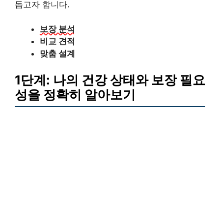
돕고자 합니다.
보장 분석
비교 견적
맞춤 설계
1단계: 나의 건강 상태와 보장 필요
성을 정확히 알아보기