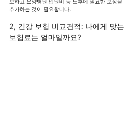
보하고 요양병원 입원비 등 노후에 필요한 보장을
추가하는 것이 필요합니다.
2, 건강 보험 비교견적: 나에게 맞는
보험료는 얼마일까요?