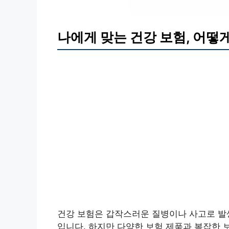
나에게 맞는 건강 보험, 어떻
건강 보험은 갑작스러운 질병이나 사고로 발
입니다. 하지만 다양한 보험 제품과 복잡한 