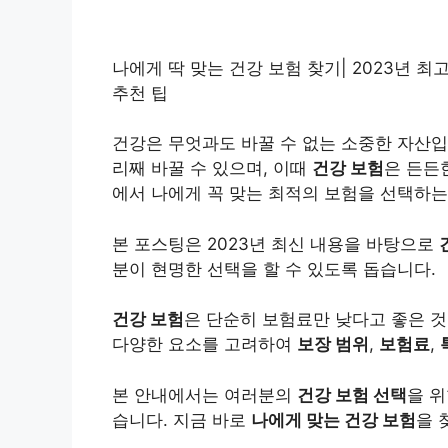
나에게 딱 맞는 건강 보험 찾기| 2023년 최고
추천 팁
건강은 무엇과도 바꿀 수 없는 소중한 자산입
리째 바꿀 수 있으며, 이때
건강 보험
은 든든
에서 나에게 꼭 맞는 최적의 보험을 선택하는
본 포스팅은 2023년 최신 내용을 바탕으로
분이 현명한 선택을 할 수 있도록 돕습니다.
건강 보험
은 단순히 보험료만 낮다고 좋은 것이
다양한 요소를 고려하여
보장 범위
,
보험료
,
본 안내에서는 여러분의
건강 보험 선택
을 
습니다. 지금 바로
나에게 맞는 건강 보험
을 