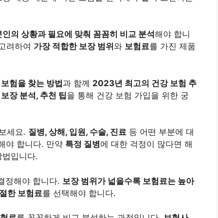
본인의 상황과 필요에 맞춰 꼼꼼히 비교 분석
해야 합니
을 고려하여
가장 적합한 보장 범위
와
보험료
를 가진 제품
 보험을 찾는 방법
과 함께
2023년 최고의 건강 보험 추
 보장 분석, 추천 팁
을 통해 건강 보험 가입을 위한 궁
보세요.
질병, 상해, 입원, 수술, 진료
등 어떤 부분에 대
해야 합니다. 만약
특정 질병
에 대한 걱정이 많다면 해
방법입니다.
 결정해야 합니다.
보장 범위가 넓을수록 보험료는 높아
절한 보험료
를 선택해야 합니다.
험료
를 꼼꼼하게 비교 분석하는 과정입니다.
보험사