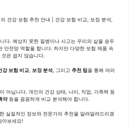
의 건강 보험 추천 안내 | 건강 보험 비교, 보장 분석,
니다. 예상치 못한 질병이나 사고는 우리의 삶을 송두
한 안전망 역할을 합니다. 하지만 다양한 보험 제품 속
 것은 쉽지 않습니다.
건강 보험 비교
,
보장 분석
, 그리고
추천 팁
을 통해 여러
 아닙니다. 개인의 건강 상태, 나이, 직업, 가족력 등
특약
등을 꼼꼼하게 비교 분석해야 합니다.
위한 실질적인 정보와 전문가의 추천을 알려알려드리겠
찾아보세요!