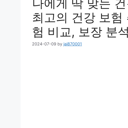
나에게 딱 맞는 건
최고의 건강 보험 
험 비교, 보장 분석
2024-07-09
by
jai870001