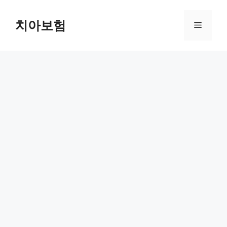
Skip
to
치아보험
Menu
content