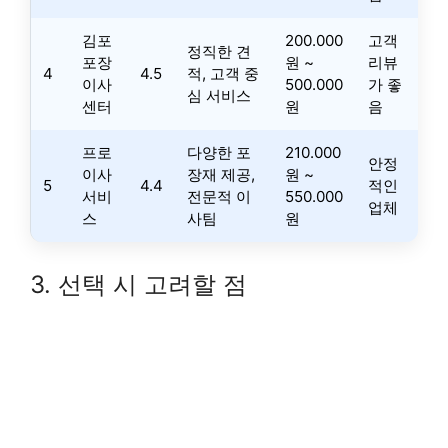
김포
200.000
고객
정직한 견
포장
원 ~
리뷰
4
4.5
적, 고객 중
이사
500.000
가 좋
심 서비스
센터
원
음
프로
다양한 포
210.000
안정
이사
장재 제공,
원 ~
5
4.4
적인
서비
전문적 이
550.000
업체
스
사팀
원
3. 선택 시 고려할 점