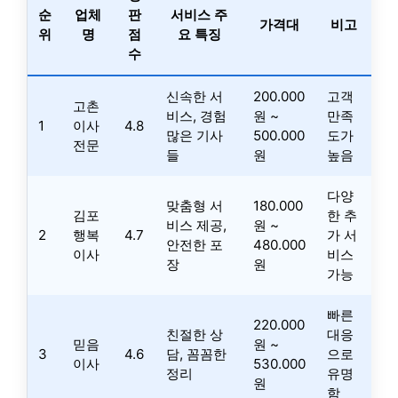
순
업체
판
서비스 주
가격대
비고
위
명
점
요 특징
수
신속한 서
200.000
고객
고촌
비스, 경험
원 ~
만족
1
이사
4.8
많은 기사
500.000
도가
전문
들
원
높음
다양
맞춤형 서
180.000
김포
한 추
비스 제공,
원 ~
2
행복
4.7
가 서
안전한 포
480.000
이사
비스
장
원
가능
빠른
220.000
친절한 상
대응
믿음
원 ~
3
4.6
담, 꼼꼼한
으로
이사
530.000
정리
유명
원
함