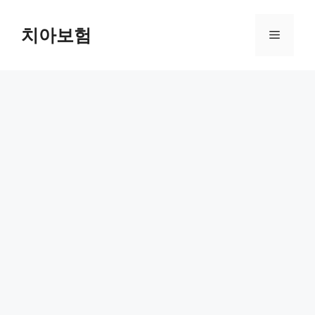
Skip
to
치아보험
Menu
content