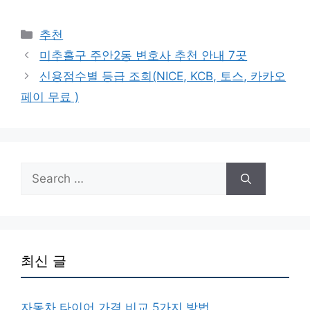
Categories
추천
미추홀구 주안2동 변호사 추천 안내 7곳
신용점수별 등급 조회(NICE, KCB, 토스, 카카오
페이 무료 )
Search
for:
최신 글
자동차 타이어 가격 비교 5가지 방법