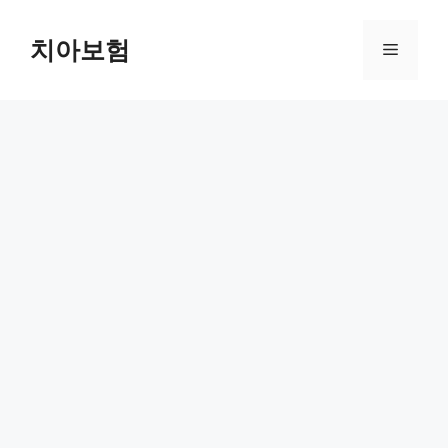
Skip
to
치아보험
Menu
content