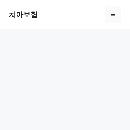
Skip
to
치아보험
Menu
content