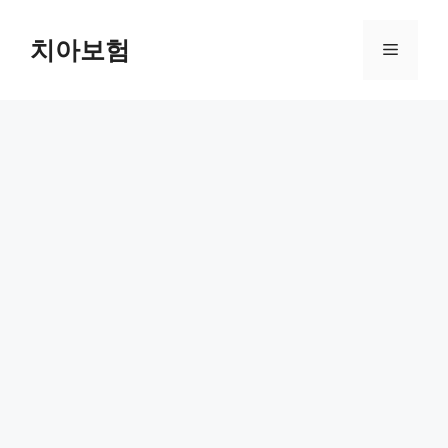
Skip
to
치아보험
Menu
content