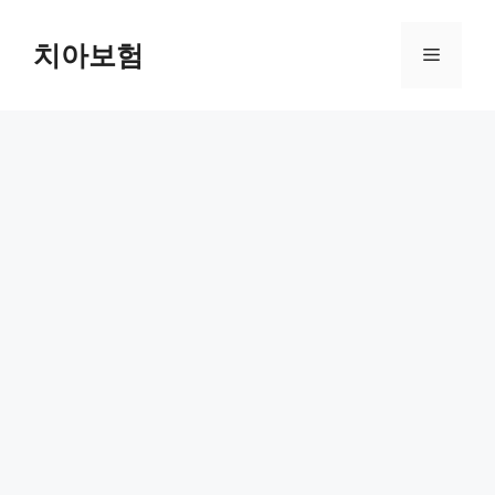
Skip
to
치아보험
Menu
content