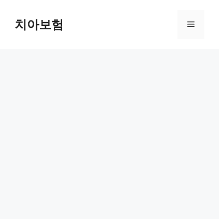
Skip
to
치아보험
Menu
content