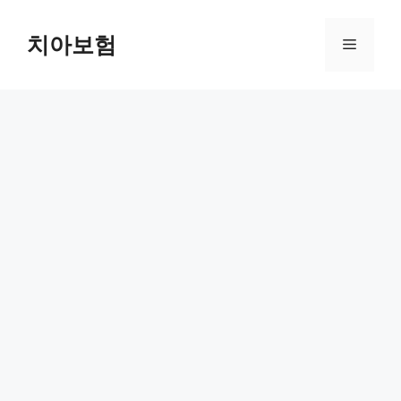
Skip
to
치아보험
Menu
content