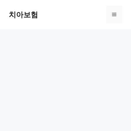
Skip
to
치아보험
Menu
content