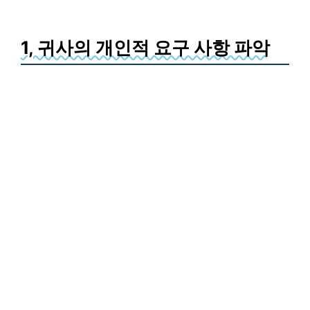
1, 귀사의 개인적 요구 사항 파악