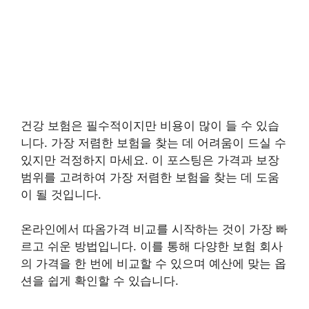
건강 보험은 필수적이지만 비용이 많이 들 수 있습
니다. 가장 저렴한 보험을 찾는 데 어려움이 드실 수
있지만 걱정하지 마세요. 이 포스팅은 가격과 보장
범위를 고려하여 가장 저렴한 보험을 찾는 데 도움
이 될 것입니다.
온라인에서 따옴가격 비교를 시작하는 것이 가장 빠
르고 쉬운 방법입니다. 이를 통해 다양한 보험 회사
의 가격을 한 번에 비교할 수 있으며 예산에 맞는 옵
션을 쉽게 확인할 수 있습니다.