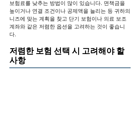
보험료를 낮추는 방법이 많이 있습니다.
면책금을
높이거나
연결 조건이나 공제액을 늘리는 등 귀하의
니즈에 맞는 계획을 찾고 단기 보험이나 의료 보조
계좌와 같은 저렴한 옵션을 고려하는 것이 좋습니
다.
저렴한 보험 선택 시 고려해야 할
사항