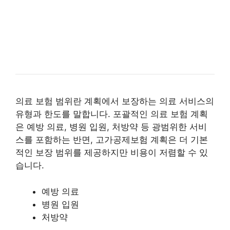
의료 보험 범위란 계획에서 보장하는 의료 서비스의
유형과 한도를 말합니다. 포괄적인 의료 보험 계획
은 예방 의료, 병원 입원, 처방약 등 광범위한 서비
스를 포함하는 반면, 고가공제보험 계획은 더 기본
적인 보장 범위를 제공하지만 비용이 저렴할 수 있
습니다.
예방 의료
병원 입원
처방약