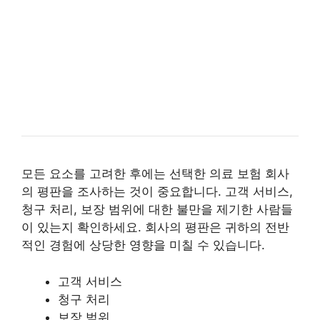
모든 요소를 고려한 후에는 선택한 의료 보험 회사
의 평판을 조사하는 것이 중요합니다. 고객 서비스,
청구 처리, 보장 범위에 대한 불만을 제기한 사람들
이 있는지 확인하세요. 회사의 평판은 귀하의 전반
적인 경험에 상당한 영향을 미칠 수 있습니다.
고객 서비스
청구 처리
보장 범위