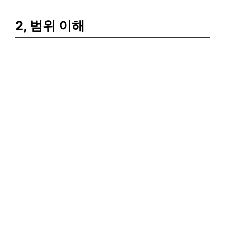
2, 범위 이해