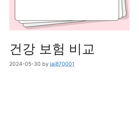
건강 보험 비교
2024-05-30
by
jai870001