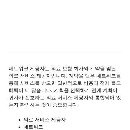
네트워크 제공자는 의료 보험 회사와 계약을 맺은
의료 서비스 제공자입니다. 계약을 맺은 네트워크를
통해 서비스를 받으면 일반적으로 비용이 적게 들고
혜택이 더 많습니다. 계획을 선택하기 전에 계획이
귀사가 선호하는 의료 서비스 제공자와 통합되어 있
는지 확인하는 것이 중요합니다.
의료 서비스 제공자
네트워크