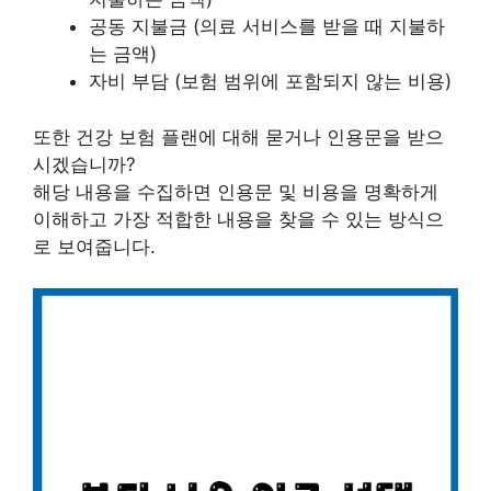
공동 지불금 (의료 서비스를 받을 때 지불하
는 금액)
자비 부담 (보험 범위에 포함되지 않는 비용)
또한 건강 보험 플랜에 대해 묻거나 인용문을 받으
시겠습니까?
해당 내용을 수집하면 인용문 및 비용을 명확하게
이해하고 가장 적합한 내용을 찾을 수 있는 방식으
로 보여줍니다.