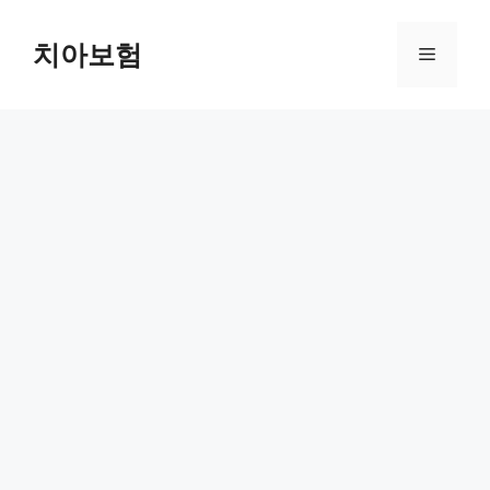
Skip
to
치아보험
Menu
content