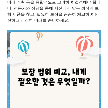
미래 계획 등을 종합적으로 고려하여 결정해야 합니
다. 전문가와 상담을 통해 자신에게 맞는 최적의 보
험 제품을 찾고, 필요한 보장을 꼼꼼히 체크하여 안
전하고 건강한 미래를 준비하세요.