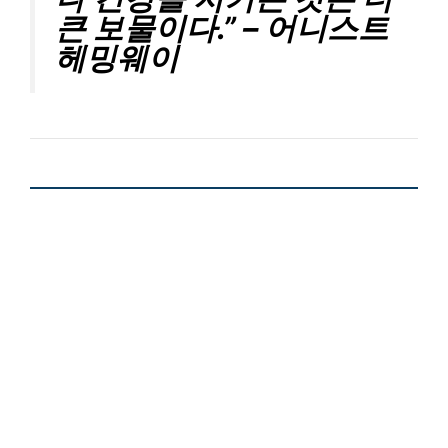
큰 보물이다.” – 어니스트
헤밍웨이