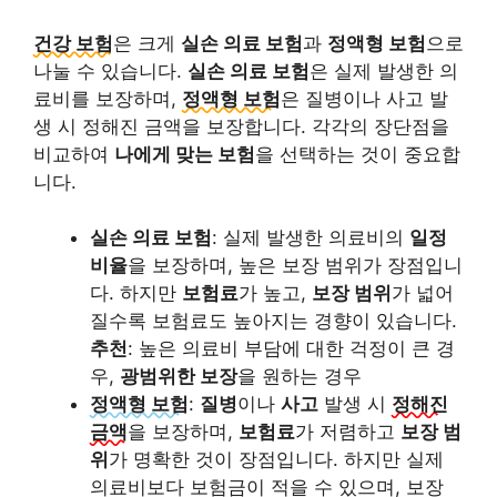
건강 보험
은 크게
실손 의료 보험
과
정액형 보험
으로
나눌 수 있습니다.
실손 의료 보험
은 실제 발생한 의
료비를 보장하며,
정액형 보험
은 질병이나 사고 발
생 시 정해진 금액을 보장합니다. 각각의 장단점을
비교하여
나에게 맞는 보험
을 선택하는 것이 중요합
니다.
실손 의료 보험
: 실제 발생한 의료비의
일정
비율
을 보장하며, 높은 보장 범위가 장점입니
다. 하지만
보험료
가 높고,
보장 범위
가 넓어
질수록 보험료도 높아지는 경향이 있습니다.
추천
: 높은 의료비 부담에 대한 걱정이 큰 경
우,
광범위한 보장
을 원하는 경우
정액형 보험
:
질병
이나
사고
발생 시
정해진
금액
을 보장하며,
보험료
가 저렴하고
보장 범
위
가 명확한 것이 장점입니다. 하지만 실제
의료비보다 보험금이 적을 수 있으며, 보장