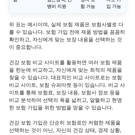
병비 지원
험 가능
입 가능
위 표는 예시이며, 실제 보험 제품은 보험사별로 다
를 수 있습니다. 보험 가입 전에 제품 방법을 꼼꼼히
확인하고, 자신에게 맞는 보장 내용을 선택하는 것
이 중요합니다.
건강 보험 비교 사이트를 활용하면 여러 보험 제품
을 한눈에 비교하고, 자신에게 맞는 최적의 제품을
찾을 수 있습니다. 대표적인 비교 사이트로는 보험
비교 사이트, 보험 슈퍼마켓 등이 있습니다. 비교 사
이트를 통해 보험료, 보장 내용, 보험사 정보 등을
비교 분석하여 선택의 폭을 넓히고, 알뜰하고 현명
한 보험 가입을 위한 방법을 얻을 수 있습니다.
건강 보험 가입은 단순히 보험료만 저렴한 제품을
선택하는 것이 아닌, 자신의 건강 상태, 경제 상황,