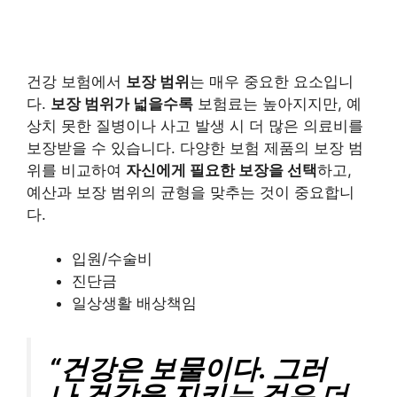
건강 보험에서
보장 범위
는 매우 중요한 요소입니
다.
보장 범위가 넓을수록
보험료는 높아지지만, 예
상치 못한 질병이나 사고 발생 시 더 많은 의료비를
보장받을 수 있습니다. 다양한 보험 제품의 보장 범
위를 비교하여
자신에게 필요한 보장을 선택
하고,
예산과 보장 범위의 균형을 맞추는 것이 중요합니
다.
입원/수술비
진단금
일상생활 배상책임
“건강은 보물이다. 그러
나 건강을 지키는 것은 더