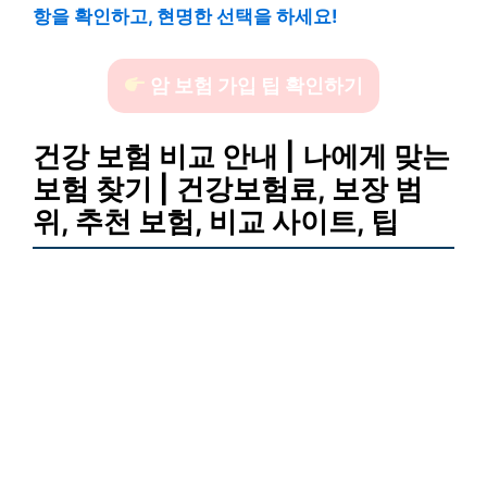
항을 확인하고, 현명한 선택을 하세요!
암 보험 가입 팁 확인하기
건강 보험 비교 안내 | 나에게 맞는
보험 찾기 | 건강보험료, 보장 범
위, 추천 보험, 비교 사이트, 팁