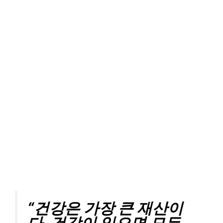
“건강은 가장 큰 재산이
다. 건강이 있으면 모든