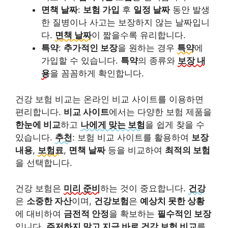
면책 날짜
:
보험 가입
후
일정 날짜
동안 발생
한 질병이나 사고는 보장하지 않는 날짜입니
다.
면책 날짜
이 짧을수록 유리합니다.
특약
:
추가적인 보장
을 원하는 경우
특약
에
가입할 수 있습니다.
특약
의 종류와
보장 내
용
을 꼼꼼하게 확인합니다.
건강 보험 비교는 온라인 비교 사이트를 이용하면
편리합니다.
비교 사이트
에서는 다양한 보험 제품을
한눈에 비교
하고
나에게 맞는 보험
을 쉽게 찾을 수
있습니다.
추천
: 보험 비교 사이트를 활용하여
보장
내용
,
보험료
,
면책 날짜
등을 비교하여
최적의 보험
을 선택합니다.
건강 보험은
미리 준비
하는 것이 중요합니다.
건강
은
소중한 자산
이며,
건강보험
은
예상치 못한 상황
에 대비하여
금전적 안정
을 확보하는
필수적인 보장
입니다.
주저하지 말고 지금 바로 건강 보험 비교
를