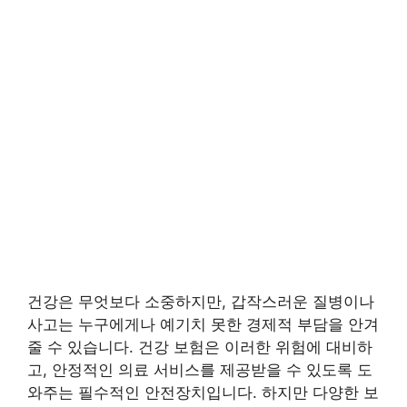
건강은 무엇보다 소중하지만, 갑작스러운 질병이나
사고는 누구에게나 예기치 못한 경제적 부담을 안겨
줄 수 있습니다. 건강 보험은 이러한 위험에 대비하
고, 안정적인 의료 서비스를 제공받을 수 있도록 도
와주는 필수적인 안전장치입니다. 하지만 다양한 보