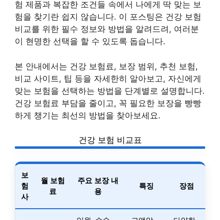
험 제품과 복잡한 조건들 속에서 나에게 딱 맞는 보
험을 찾기란 쉽지 않습니다. 이 포스팅은 건강 보험
비교를 위한 필수 정보와 방법을 알려드려, 여러분
이 현명한 선택을 할 수 있도록 돕습니다.
본 안내에서는 건강 보험료, 보장 범위, 추천 보험,
비교 사이트, 팁 등을 자세한히 알아보고, 자신에게
맞는 보험을 선택하는 방법을 단계별로 설명합니다.
건강 보험료 부담을 줄이고, 꼭 필요한 보장을 빵빵
하게 챙기는 최선의 방법을 찾아보세요.
건강 보험 비교표
보
월 보험
주요 보장 내
험
특징
장점
료
용
사