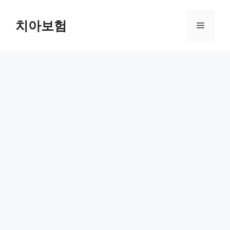
Skip
to
치아보험
Menu
content