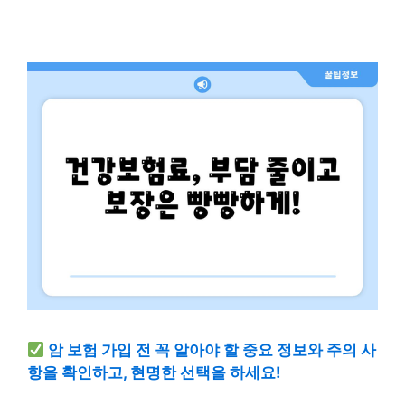
암 보험 가입 전 꼭 알아야 할 중요 정보와 주의 사
항을 확인하고, 현명한 선택을 하세요!