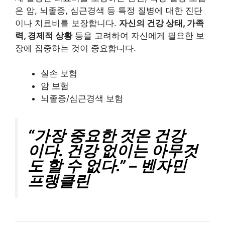
은 암, 뇌졸중, 심근경색 등 특정 질병에 대한 진단
이나 치료비를 보장합니다.
자신의 건강 상태, 가족
력, 경제적 상황
등을 고려하여 자신에게 필요한 보
장에 집중하는 것이 중요합니다.
실손 보험
암 보험
뇌졸중/심근경색 보험
“가장 중요한 것은 건강
이다. 건강 없이는 아무것
도 할 수 없다.” – 벤자민
프랭클린