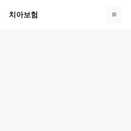
Skip
to
치아보험
Menu
content