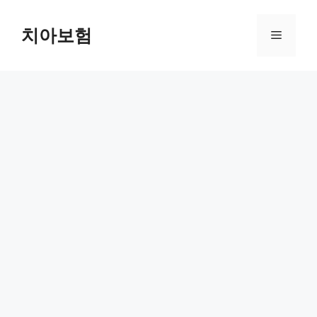
Skip
to
치아보험
Menu
content