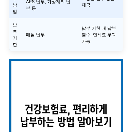
ARS 납부, 가상계좌 납
방
제공
부 등
법
납
납부 기한 내 납부
부
매월 납부
필수, 연체료 부과
기
가능
한