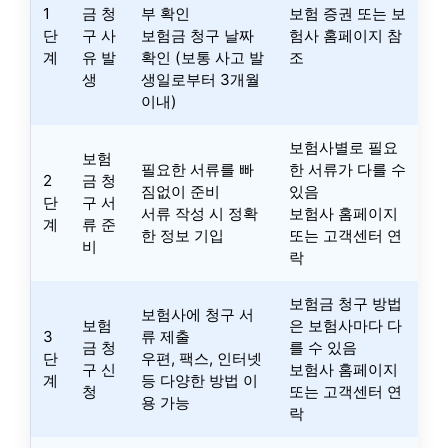
1
금 청
부 확인
보험 증권 또는 보
단
구 사
보험금 청구 날짜
험사 홈페이지 참
계
유 발
확인 (보통 사고 발
조
생
생일로부터 3개월
이내)
보험사별로 필요
보험
필요한 서류를 빠
한 서류가 다를 수
2
금 청
짐없이 준비
있음
단
구 서
서류 작성 시 정확
보험사 홈페이지
계
류 준
한 정보 기입
또는 고객센터 연
비
락
보험금 청구 방법
보험사에 청구 서
보험
은 보험사마다 다
3
류 제출
금 청
를 수 있음
단
우편, 팩스, 인터넷
구 신
보험사 홈페이지
계
등 다양한 방법 이
청
또는 고객센터 연
용 가능
락