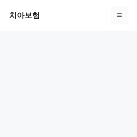
Skip
to
치아보험
Menu
content