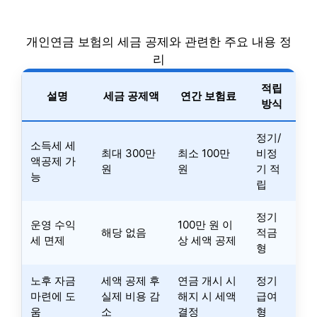
개인연금 보험의 세금 공제와 관련한 주요 내용 정
리
적립
설명
세금 공제액
연간 보험료
방식
정기/
소득세 세
최대 300만
최소 100만
비정
액공제 가
원
원
기 적
능
립
정기
운영 수익
100만 원 이
해당 없음
적금
세 면제
상 세액 공제
형
노후 자금
세액 공제 후
연금 개시 시
정기
마련에 도
실제 비용 감
해지 시 세액
급여
움
소
결정
형