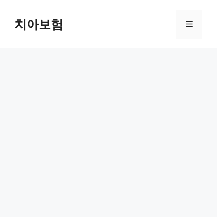
Skip
to
치아보험
Menu
content