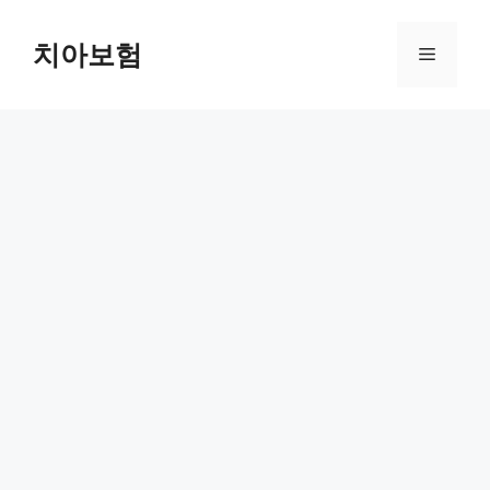
Skip
to
치아보험
Menu
content