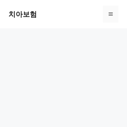
Skip
to
치아보험
Menu
content