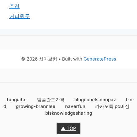
추천
커피원두
© 2026 치아보험
• Built with
GeneratePress
funguitar
임플란트가격
blogdonelsinhopaz
t-n-
d
growing-brannlee
naverfun
카카오톡 pc버전
blsknowledgesharing
▲ TOP