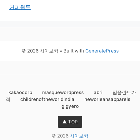
커피원두
© 2026 치아보험
• Built with
GeneratePress
kakaocorp
masquewordpress
abri
임플란트가
격
childrenoftheworldindia
neworleansapparels
gigyero
▲ TOP
© 2026
치아보험