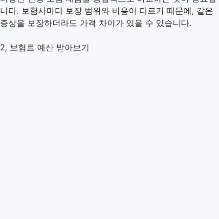
니다. 보험사마다 보장 범위와 비용이 다르기 때문에, 같은
증상을 보장하더라도 가격 차이가 있을 수 있습니다.
2, 보험료 예산 받아보기