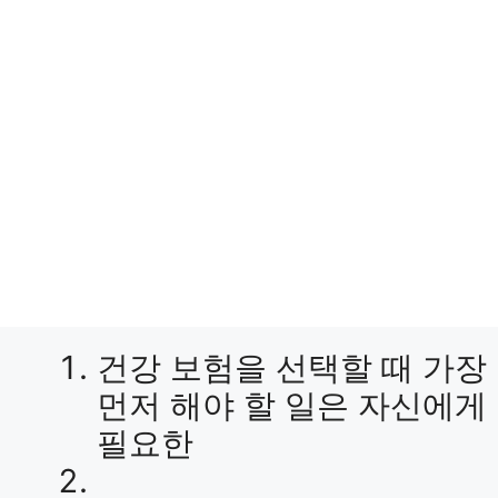
건강 보험을 선택할 때 가장
먼저 해야 할 일은 자신에게
필요한