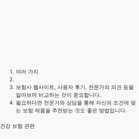
여러 가지
보험사 웹사이트, 사용자 후기, 전문가의 의견 등을
알아보며 비교하는 것이 중요합니다.
필요하다면 전문가와 상담을 통해 자신의 조건에 맞
는 보험 제품을 추천받는 것도 좋은 방법입니다.
건강 보험 관련