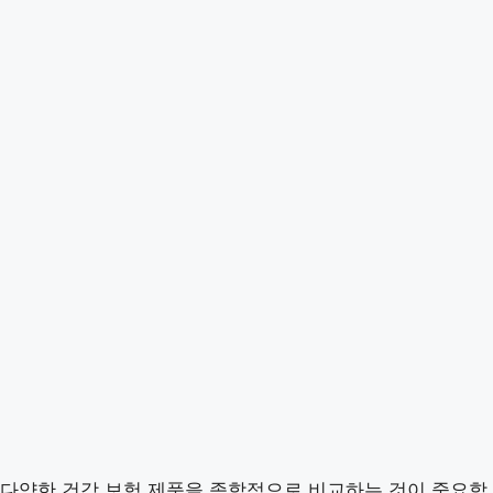
다양한 건강 보험 제품을 종합적으로 비교하는 것이 중요합