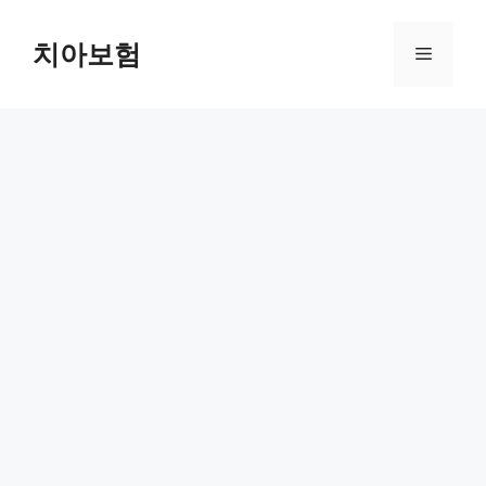
Skip
to
치아보험
Menu
content