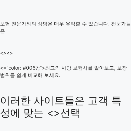
보험 전문가와의 상담은 매우 유익할 수 있습니다. 전문가들
은
<><>
<="color: #0067;">최고의 사망 보험사를 알아보고, 보장
범위를 쉽게 비교해 보세요.
이러한 사이트들은 고객 특
성에 맞는 <>선택