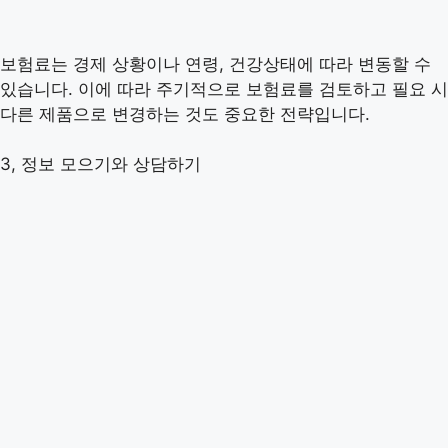
보험료는 경제 상황이나 연령, 건강상태에 따라 변동할 수
있습니다. 이에 따라 주기적으로 보험료를 검토하고 필요 시
다른 제품으로 변경하는 것도 중요한 전략입니다.
3, 정보 모으기와 상담하기