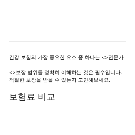
건강 보험의 가장 중요한 요소 중 하나는 <>전문가
<>보장 범위를 정확히 이해하는 것은 필수입니다.
적절한 보장을 받을 수 있는지 고민해보세요.
보험료 비교