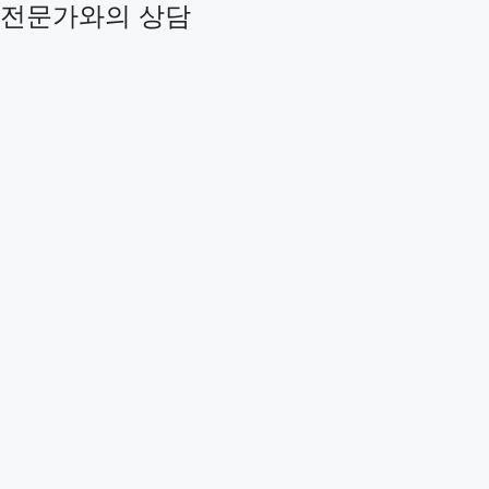
전문가와의 상담