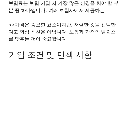
보험료는 보험 가입 시 가장 많은 신경을 써야 할 부
분 중 하나입니다. 여러 보험사에서 제공하는
<>가격은 중요한 요소이지만, 저렴한 것을 선택한
다고 항상 최선은 아닙니다. 보장과 가격의 밸런스
를 맞추는 것이 중요합니다.
가입 조건 및 면책 사항