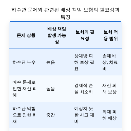
하수관 문제와 관련된 배상 책임 보험의 필요성과
특징
배상 책임
보험의 필
보험 적
문제 상황
발생 가능
요성
용 범위
성
상대방 피
손해 배
하수관 누수
높음
해 보상 필
상, 치료
요
비
배수 문제로
경제적 손
재산 피
인한 재산 피
높음
실 최소화
해 보상
해
하수관 막힘
예상치 못
화재 피
으로 인한 화
중간
한 사고 대
해 배상
재
비