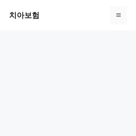
Skip
to
치아보험
Menu
content