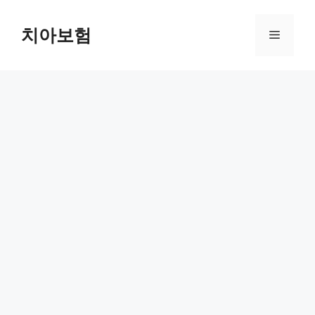
Skip
to
치아보험
Menu
content